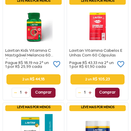
LEVE MAIS POR MENOS
LEVE MAIS POR MENOS
Lavitan Kids Vitamina C
Lavitan Vitamina Cabelos E
Mastigável Melancia 60
Unhas Com 60 Cápsulas
Comprimidos
Pague
R$ 18,19
na
2ª un
Pague
R$ 43,33
na
2ª un
1 por
R$ 25,99
cada
1 por
R$ 61,90
cada
R$ 44,18
R$ 105,23
2 un
2 un
1
Comprar
1
Comprar
LEVE MAIS POR MENOS
LEVE MAIS POR MENOS