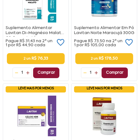
Suplemento Alimentar
Suplemento Alimentar Em Pó
Lavitan Di-Magnésio Malato
Lavitan Noite Maracujá 300G
60 Comprimidos
Pague
R$ 31,43
na
2ª un
Pague
R$ 73,50
na
2ª un
1 por
R$ 44,90
cada
1 por
R$ 105,00
cada
R$ 76,33
R$ 178,50
2 un
2 un
1
Comprar
1
Comprar
LEVE MAIS POR MENOS
LEVE MAIS POR MENOS