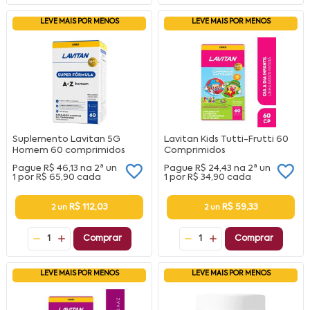
LEVE MAIS POR MENOS
LEVE MAIS POR MENOS
Suplemento Lavitan 5G
Lavitan Kids Tutti-Frutti 60
Homem 60 comprimidos
Comprimidos
Pague
R$ 46,13
na
2ª un
Pague
R$ 24,43
na
2ª un
1 por
R$ 65,90
cada
1 por
R$ 34,90
cada
R$ 112,03
R$ 59,33
2 un
2 un
1
Comprar
1
Comprar
LEVE MAIS POR MENOS
LEVE MAIS POR MENOS