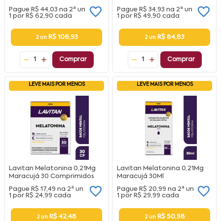
Pague
R$ 44,03
na
2ª un
Pague
R$ 34,93
na
2ª un
1 por
R$ 62,90
cada
1 por
R$ 49,90
cada
R$ 106,93
R$ 84,83
2 un
2 un
1
Comprar
1
Comprar
LEVE MAIS POR MENOS
LEVE MAIS POR MENOS
Lavitan Melatonina 0,21Mg
Lavitan Melatonina 0,21Mg
Maracujá 30 Comprimidos
Maracujá 30Ml
Pague
R$ 17,49
na
2ª un
Pague
R$ 20,99
na
2ª un
1 por
R$ 24,99
cada
1 por
R$ 29,99
cada
R$ 42,48
R$ 50,98
2 un
2 un