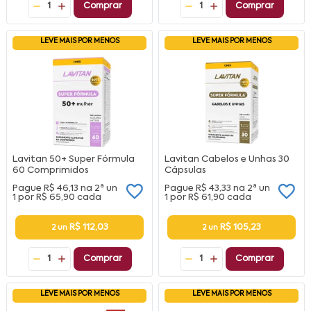
1
Comprar
1
Comprar
LEVE MAIS POR MENOS
LEVE MAIS POR MENOS
Lavitan 50+ Super Fórmula
Lavitan Cabelos e Unhas 30
60 Comprimidos
Cápsulas
Pague
R$ 46,13
na
2ª un
Pague
R$ 43,33
na
2ª un
1 por
R$ 65,90
cada
1 por
R$ 61,90
cada
R$ 112,03
R$ 105,23
2 un
2 un
1
Comprar
1
Comprar
LEVE MAIS POR MENOS
LEVE MAIS POR MENOS