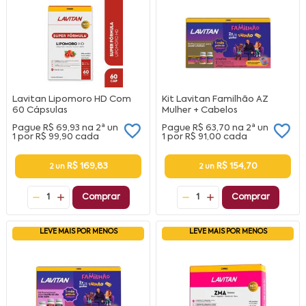
Lavitan Lipomoro HD Com
Kit Lavitan Familhão AZ
60 Cápsulas
Mulher + Cabelos
Pague
R$ 69,93
na
2ª un
Pague
R$ 63,70
na
2ª un
1 por
R$ 99,90
cada
1 por
R$ 91,00
cada
R$ 169,83
R$ 154,70
2 un
2 un
1
Comprar
1
Comprar
LEVE MAIS POR MENOS
LEVE MAIS POR MENOS