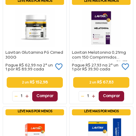
LEVE MAIS POR MENOS
LEVE MAIS POR MENOS
Lavitan Glutamina Pó Cimed
Lavitan Melatonina 0,21mg
300G
com 150 Comprimidos
Mastigaveis Morango CIMED
Pague
R$ 62,99
na
2ª un
Pague
R$ 27,93
na
2ª un
1 por
R$ 89,99
cada
1 por
R$ 39,90
cada
R$ 152,98
R$ 67,83
2 un
2 un
1
Comprar
1
Comprar
LEVE MAIS POR MENOS
LEVE MAIS POR MENOS