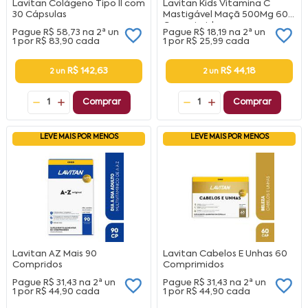
Lavitan Colágeno Tipo II com
Lavitan Kids Vitamina C
30 Cápsulas
Mastigável Maçã 500Mg 60
Comprimidos
Pague
R$ 58,73
na
2ª un
Pague
R$ 18,19
na
2ª un
1 por
R$ 83,90
cada
1 por
R$ 25,99
cada
R$ 142,63
R$ 44,18
2 un
2 un
1
Comprar
1
Comprar
LEVE MAIS POR MENOS
LEVE MAIS POR MENOS
Lavitan AZ Mais 90
Lavitan Cabelos E Unhas 60
Compridos
Comprimidos
Pague
R$ 31,43
na
2ª un
Pague
R$ 31,43
na
2ª un
1 por
R$ 44,90
cada
1 por
R$ 44,90
cada