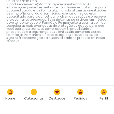
8h00 às 17h30 Email:
suporteecommerce@farmaciapermanente.com.br
. As
informações presentes neste site não devem ser utilizadas para
automedicação e, de forma alguma, substituem as orientações
de um profissional da área médica. Apenas o médico está
capacitado para diagnosticar problemas de saúde e prescrever
o tratamento adequado. Se os sintomas persistirem, um médico
deve ser consultado. A Farmácia Permanente trabalha com as
tecnologias mais avançadas de proteção de dados, para que
você possa realizar suas compras com tranquilidade. A
privacidade e a segurança dos clientes são compromissos da
Farmácias Permanente. Todos os pedidos efetuados estão
sujeitos à confirmação da disponibilidade de produto em nosso
estoque.
Home
Categorias
Destaque
Pedidos
Perfil