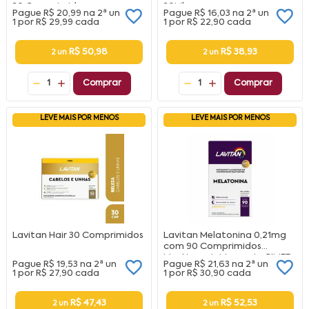
30 Comprimidos
30Ml
Pague
R$ 20,99
na
2ª un
Pague
R$ 16,03
na
2ª un
1 por
R$ 29,99
cada
1 por
R$ 22,90
cada
R$ 50,98
R$ 38,93
2 un
2 un
1
Comprar
1
Comprar
LEVE MAIS POR MENOS
LEVE MAIS POR MENOS
Lavitan Hair 30 Comprimidos
Lavitan Melatonina 0,21mg
com 90 Comprimidos
Mastigaveis Maracuja CIMED
Pague
R$ 19,53
na
2ª un
Pague
R$ 21,63
na
2ª un
1 por
R$ 27,90
cada
1 por
R$ 30,90
cada
R$ 47,43
R$ 52,53
2 un
2 un