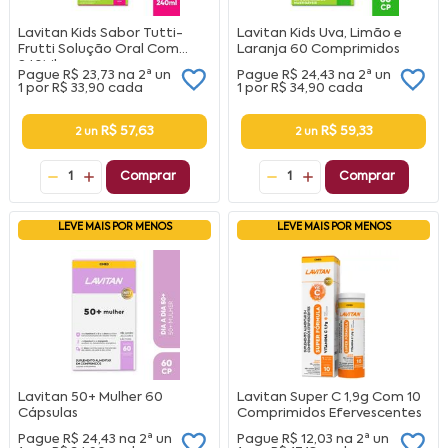
Lavitan Kids Sabor Tutti-
Lavitan Kids Uva, Limão e
Frutti Solução Oral Com
Laranja 60 Comprimidos
240Ml
Pague
R$ 23,73
na
2ª un
Pague
R$ 24,43
na
2ª un
1 por
R$ 33,90
cada
1 por
R$ 34,90
cada
R$ 57,63
R$ 59,33
2 un
2 un
1
Comprar
1
Comprar
LEVE MAIS POR MENOS
LEVE MAIS POR MENOS
Lavitan 50+ Mulher 60
Lavitan Super C 1,9g Com 10
Cápsulas
Comprimidos Efervescentes
Pague
R$ 24,43
na
2ª un
Pague
R$ 12,03
na
2ª un