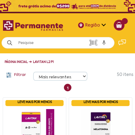
Região
Alagoas
Bahia
➜
PÁGINA INICIAL
LAVITAN L2 P1
Paraíba
Filtrar
50
itens
Pernambuco
1
LEVE MAIS POR MENOS
LEVE MAIS POR MENOS