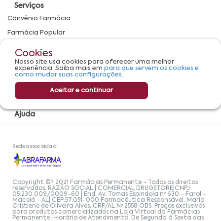
Serviços
Convênio Farmácia
Farmácia Popular
Encarte
Cookies
Nosso site usa cookies para oferecer uma melhor
Compra Online
experiência. Saiba mais em
para que servem os cookies e
como mudar suas configurações.
Minha conta
Aceitar e continuar
Ajuda
Rede associada a:
Copyright ©? 2021 Farmácias Permanente - Todos os direitos
reservados. RAZÃO SOCIAL | COMERCIAL DRUGSTORE|CNPJ:
05.230.009/0009-60 | End: Av. Tomas Espindola nº 630 - Farol -
Maceió - AL| CEP:57.051-000 Farmacêutica Responsável: Maria
Cristiene de Oliveira Alves, CRF/AL Nº 2558 OBS: Preços exclusivos
para produtos comercializados na Loja Virtual da Farmácias
Permanente | Horário de Atendimento: De Segunda à Sexta das