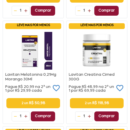
1
Comprar
1
Comprar
LEVE MAIS POR MENOS
LEVE MAIS POR MENOS
Lavitan Melatonina 0,21Mg
Lavitan Creatina Cimed
Morango 30Ml
300G
Pague
R$ 20,99
na
2ª un
Pague
R$ 48,99
na
2ª un
1 por
R$ 29,99
cada
1 por
R$ 69,99
cada
R$ 50,98
R$ 118,98
2 un
2 un
1
Comprar
1
Comprar