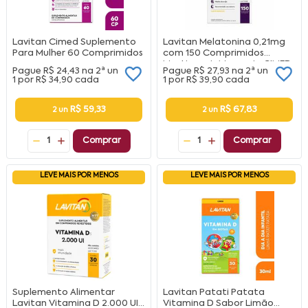
Lavitan Cimed Suplemento
Lavitan Melatonina 0,21mg
Para Mulher 60 Comprimidos
com 150 Comprimidos
Mastigaveis Maracuja CIMED
Pague
R$ 24,43
na
2ª un
Pague
R$ 27,93
na
2ª un
1 por
R$ 34,90
cada
1 por
R$ 39,90
cada
R$ 59,33
R$ 67,83
2 un
2 un
1
Comprar
1
Comprar
LEVE MAIS POR MENOS
LEVE MAIS POR MENOS
Suplemento Alimentar
Lavitan Patati Patata
Lavitan Vitamina D 2.000 UI
Vitamina D Sabor Limão