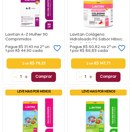
Lavitan A-Z Mulher 90
Lavitan Colágeno
Comprimidos
Hidrolisado Pó Sabor Hibisco
E Limão 300G
Pague
R$ 31,43
na
2ª un
Pague
R$ 60,82
na
2ª un
1 por
R$ 44,90
cada
1 por
R$ 86,89
cada
R$ 76,33
R$ 147,71
2 un
2 un
1
Comprar
1
Comprar
LEVE MAIS POR MENOS
LEVE MAIS POR MENOS