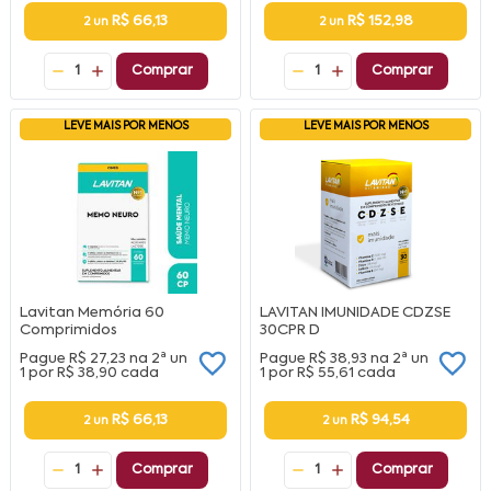
R$ 66,13
R$ 152,98
2 un
2 un
1
Comprar
1
Comprar
LEVE MAIS POR MENOS
LEVE MAIS POR MENOS
Lavitan Memória 60
LAVITAN IMUNIDADE CDZSE
Comprimidos
30CPR D
Pague
R$ 27,23
na
2ª un
Pague
R$ 38,93
na
2ª un
1 por
R$ 38,90
cada
1 por
R$ 55,61
cada
R$ 66,13
R$ 94,54
2 un
2 un
1
Comprar
1
Comprar