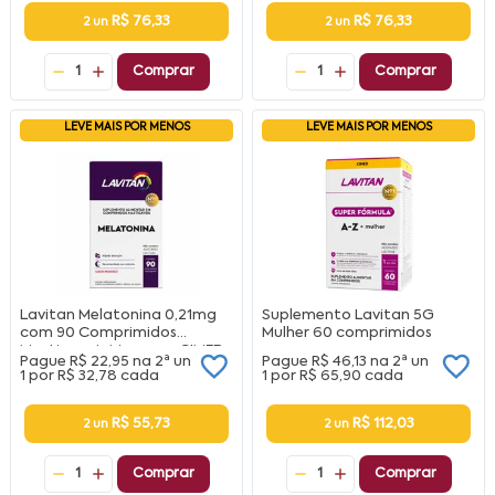
R$ 76,33
R$ 76,33
2 un
2 un
1
Comprar
1
Comprar
LEVE MAIS POR MENOS
LEVE MAIS POR MENOS
Lavitan Melatonina 0,21mg
Suplemento Lavitan 5G
com 90 Comprimidos
Mulher 60 comprimidos
Mastigaveis Morango CIMED
Pague
R$ 22,95
na
2ª un
Pague
R$ 46,13
na
2ª un
1 por
R$ 32,78
cada
1 por
R$ 65,90
cada
R$ 55,73
R$ 112,03
2 un
2 un
1
Comprar
1
Comprar