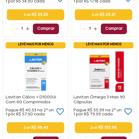
1 por
R$ 34,90
cada
1 por
R$ 17,18
cada
R$ 59,33
R$ 29,21
2 un
2 un
1
Comprar
1
Comprar
LEVE MAIS POR MENOS
LEVE MAIS POR MENOS
Lavitan Cálcio + D1000Ui
Lavitan Ômega 3 Mais 90
Com 60 Comprimidos
Cápsulas
Pague
R$ 40,53
na
2ª un
Pague
R$ 55,99
na
2ª un
1 por
R$ 57,90
cada
1 por
R$ 79,99
cada
R$ 98,43
R$ 135,98
2 un
2 un