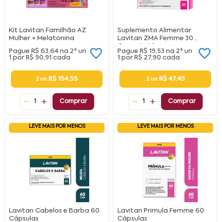
Kit Lavitan Familhão AZ
Suplemento Alimentar
Mulher + Melatonina
Lavitan ZMA Femme 30
Comprimidos
Pague
R$ 63,64
na
2ª un
Pague
R$ 19,53
na
2ª un
1 por
R$ 90,91
cada
1 por
R$ 27,90
cada
R$ 154,55
R$ 47,43
2 un
2 un
1
Comprar
1
Comprar
LEVE MAIS POR MENOS
LEVE MAIS POR MENOS
Lavitan Cabelos e Barba 60
Lavitan Primula Femme 60
Cápsulas
Cápsulas