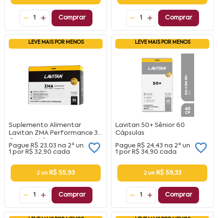
1
Comprar
1
Comprar
LEVE MAIS POR MENOS
LEVE MAIS POR MENOS
Suplemento Alimentar
Lavitan 50+ Sênior 60
Lavitan ZMA Performance 30
Cápsulas
Comprimidos
Pague
R$ 23,03
na
2ª un
Pague
R$ 24,43
na
2ª un
1 por
R$ 32,90
cada
1 por
R$ 34,90
cada
R$ 55,93
R$ 59,33
2 un
2 un
1
Comprar
1
Comprar