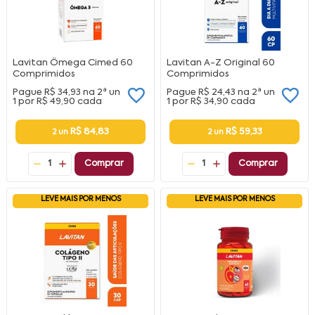
Lavitan Ômega Cimed 60
Lavitan A-Z Original 60
Comprimidos
Comprimidos
Pague
R$ 34,93
na
2ª un
Pague
R$ 24,43
na
2ª un
1 por
R$ 49,90
cada
1 por
R$ 34,90
cada
R$ 84,83
R$ 59,33
2 un
2 un
1
Comprar
1
Comprar
LEVE MAIS POR MENOS
LEVE MAIS POR MENOS