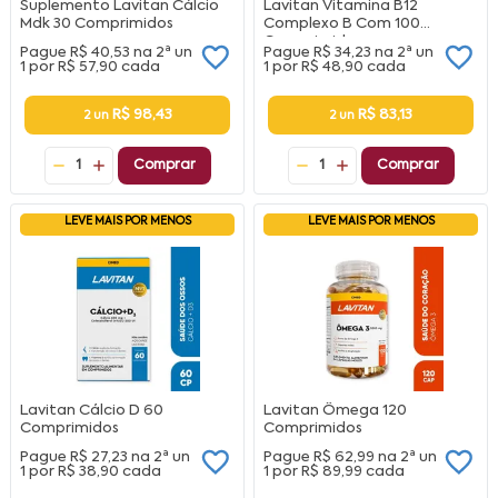
Suplemento Lavitan Cálcio
Lavitan Vitamina B12
Mdk 30 Comprimidos
Complexo B Com 100
Comprimidos
Pague
R$ 40,53
na
2ª un
Pague
R$ 34,23
na
2ª un
1 por
R$ 57,90
cada
1 por
R$ 48,90
cada
R$ 98,43
R$ 83,13
2 un
2 un
1
Comprar
1
Comprar
LEVE MAIS POR MENOS
LEVE MAIS POR MENOS
Lavitan Cálcio D 60
Lavitan Ômega 120
Comprimidos
Comprimidos
Pague
R$ 27,23
na
2ª un
Pague
R$ 62,99
na
2ª un
1 por
R$ 38,90
cada
1 por
R$ 89,99
cada