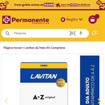
Região
Alagoas
Bahia
Página Inicial
>
Lavitan AZ Mais 90 Compridos
Paraíba
Pernambuco