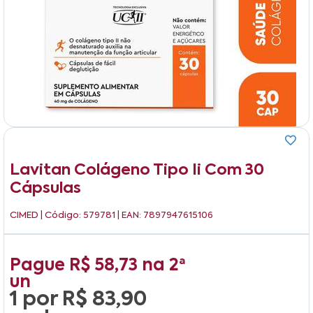
Lavitan Colágeno Tipo Ii Com 30
Cápsulas
CIMED
| Código: 579781 | EAN: 7897947615106
Pague
R$ 58,73
na
2ª
un
1 por
R$ 83,90