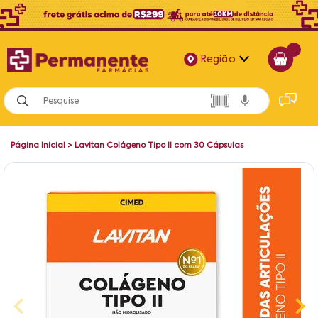
Região
Alagoas
Bahia
Página Inicial
>
Lavitan Colágeno Tipo II com 30 Cápsulas
Paraíba
Pernambuco