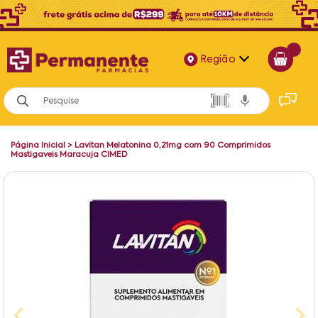
Região
Alagoas
Bahia
Página Inicial
>
Lavitan Melatonina 0,21mg com 90 Comprimidos
Paraíba
Mastigaveis Maracuja CIMED
Pernambuco