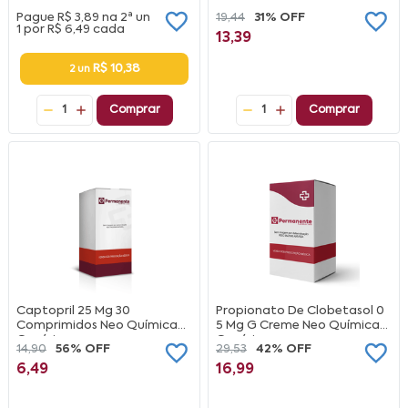
Pague
R$ 3,89
na
2ª un
19,44
31% OFF
1 por
R$ 6,49
cada
13,39
R$ 10,38
2 un
1
Comprar
1
Comprar
Captopril 25 Mg 30
Propionato De Clobetasol 0
Comprimidos Neo Química
5 Mg G Creme Neo Química
Genérico
Genérico
14,90
56% OFF
29,53
42% OFF
6,49
16,99