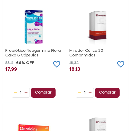
Probiótico Neogermina Flora
Mirador Cólica 20
Caixa 6 Cápsulas
Comprimidos
53,11
66% OFF
18,32
17,99
18,13
1
Comprar
1
Comprar