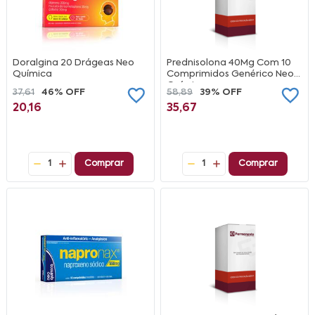
Doralgina 20 Drágeas Neo
Prednisolona 40Mg Com 10
Química
Comprimidos Genérico Neo
Química
37,61
46% OFF
58,89
39% OFF
20,16
35,67
1
Comprar
1
Comprar