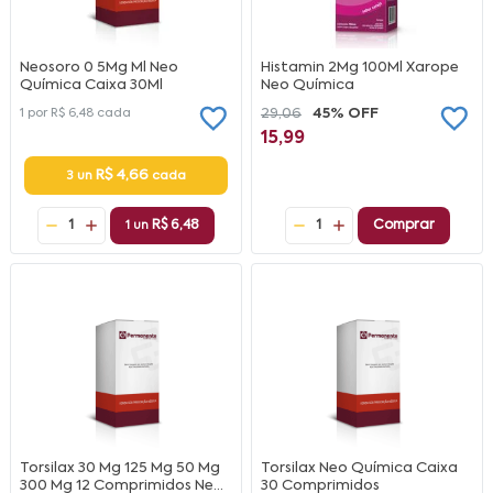
Neosoro 0 5Mg Ml Neo
Histamin 2Mg 100Ml Xarope
Química Caixa 30Ml
Neo Química
1 por
R$ 6,48
cada
29,06
45% OFF
15,99
R$ 4,66
3 un
cada
1
R$ 6,48
1
Comprar
1 un
Torsilax 30 Mg 125 Mg 50 Mg
Torsilax Neo Química Caixa
300 Mg 12 Comprimidos Neo
30 Comprimidos