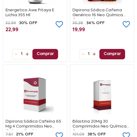
Energetico Awe Pitaya E
Dipirona Sódica Cafeina
Lichia 355 Ml
Genérico 16 Neo Química
Comprimidos
32,99
30% OFF
30,38
34% OFF
22,99
19,99
1
Comprar
1
Comprar
Dipirona Sádica Cafeína 65
Bilastina 20Mg 30
Mg 4 Comprimidos Neo
Comprimidos Neo Química
Química Genérico
Genérico
7,61
21% OFF
101,09
38% OFF