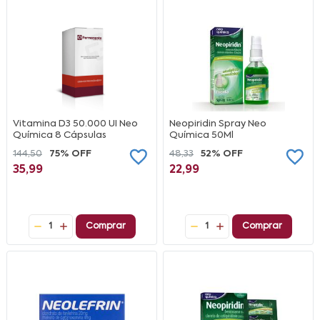
Vitamina D3 50.000 UI Neo
Neopiridin Spray Neo
Química 8 Cápsulas
Química 50Ml
144,50
75% OFF
48,33
52% OFF
35,99
22,99
1
Comprar
1
Comprar