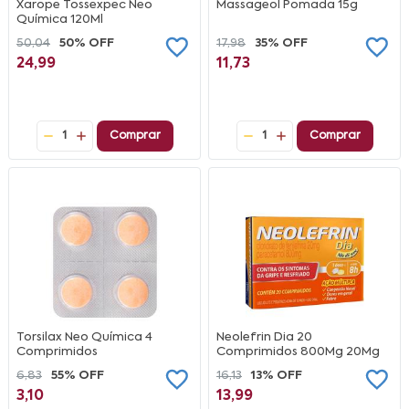
Xarope Tossexpec Neo
Massageol Pomada 15g
Química 120Ml
50,04
50% OFF
17,98
35% OFF
24,99
11,73
1
Comprar
1
Comprar
Torsilax Neo Química 4
Neolefrin Dia 20
Comprimidos
Comprimidos 800Mg 20Mg
6,83
55% OFF
16,13
13% OFF
3,10
13,99