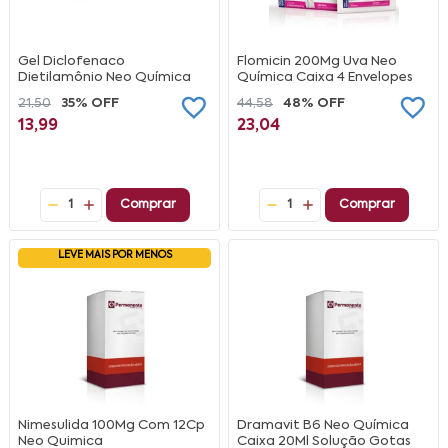
Gel Diclofenaco
Flomicin 200Mg Uva Neo
Dietilamônio Neo Química
Química Caixa 4 Envelopes
21,50
35% OFF
44,58
48% OFF
13,99
23,04
1
Comprar
1
Comprar
LEVE MAIS POR MENOS
Nimesulida 100Mg Com 12Cp
Dramavit B6 Neo Química
Neo Quimica
Caixa 20Ml Solução Gotas