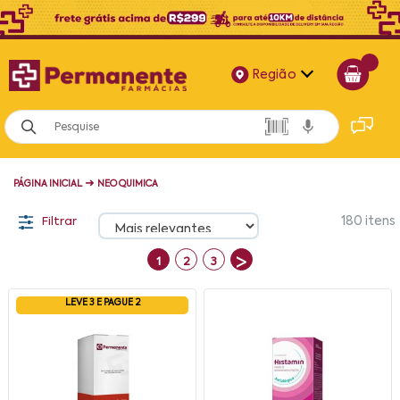
Região
Alagoas
Bahia
➜
PÁGINA INICIAL
NEO QUIMICA
Paraíba
Filtrar
180
itens
Pernambuco
>
1
2
3
LEVE 3 E PAGUE 2