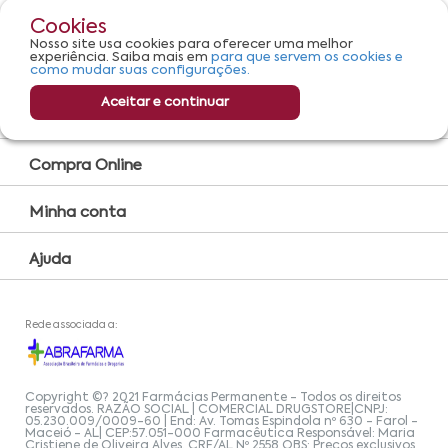
Cookies
Serviços
Nosso site usa cookies para oferecer uma melhor
experiência. Saiba mais em
para que servem os cookies e
Convênio Farmácia
como mudar suas configurações.
Farmácia Popular
Aceitar e continuar
Encarte
Compra Online
Minha conta
Ajuda
Rede associada a:
Copyright ©? 2021 Farmácias Permanente - Todos os direitos
reservados. RAZÃO SOCIAL | COMERCIAL DRUGSTORE|CNPJ:
05.230.009/0009-60 | End: Av. Tomas Espindola nº 630 - Farol -
Maceió - AL| CEP:57.051-000 Farmacêutica Responsável: Maria
Cristiene de Oliveira Alves, CRF/AL Nº 2558 OBS: Preços exclusivos