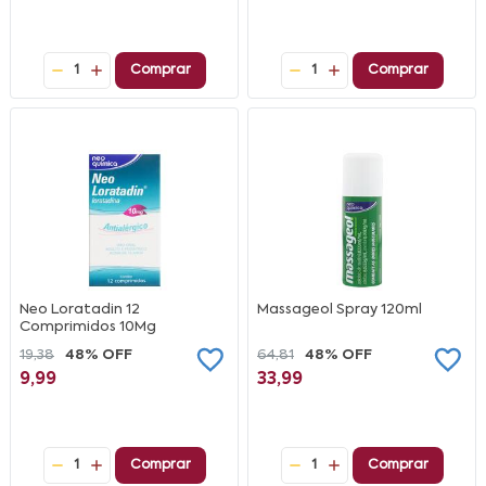
1
Comprar
1
Comprar
Neo Loratadin 12
Massageol Spray 120ml
Comprimidos 10Mg
19,38
48% OFF
64,81
48% OFF
9,99
33,99
1
Comprar
1
Comprar