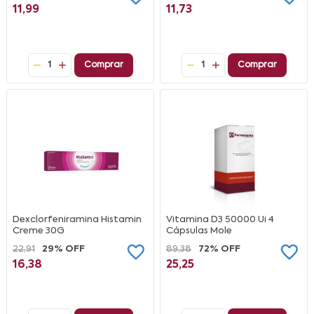
11,99
11,73
1
Comprar
1
Comprar
Dexclorfeniramina Histamin
Vitamina D3 50000 Ui 4
Creme 30G
Cápsulas Mole
22,91
29% OFF
89,38
72% OFF
16,38
25,25