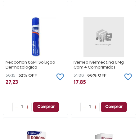
Neocoflan 85Ml Solução
Iverneo Ivermectina 6Mg
Dermatológica
Com 4 Comprimidos
56,15
52% OFF
51,88
66% OFF
27,23
17,85
1
Comprar
1
Comprar