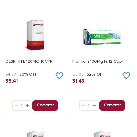
DESRINITE 120MG 10CPR
Flomicin 100Mg Fr 12 Cap
54,77
30% OFF
65,09
52% OFF
38,41
31,43
1
Comprar
1
Comprar