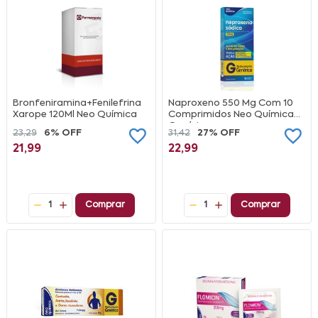
Bronfeniramina+Fenilefrina
Naproxeno 550 Mg Com 10
Xarope 120Ml Neo Química
Comprimidos Neo Química
Genérico
23,29
6% OFF
31,42
27% OFF
21,99
22,99
1
Comprar
1
Comprar