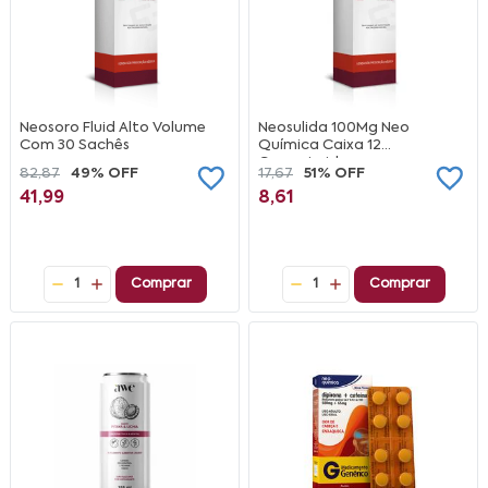
Neosoro Fluid Alto Volume
Neosulida 100Mg Neo
Com 30 Sachês
Química Caixa 12
Comprimidos
82,87
49% OFF
17,67
51% OFF
41,99
8,61
1
Comprar
1
Comprar