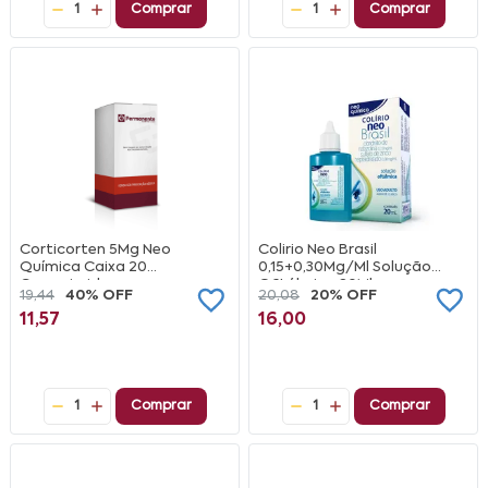
1
Comprar
1
Comprar
Corticorten 5Mg Neo
Colirio Neo Brasil
Química Caixa 20
0,15+0,30Mg/Ml Solução
Comprimidos
Oftálmica 20Ml
19,44
40% OFF
20,08
20% OFF
11,57
16,00
1
Comprar
1
Comprar