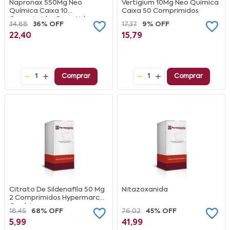
Napronax 550Mg Neo
Vertigium 10Mg Neo Química
Química Caixa 10
Caixa 50 Comprimidos
Comprimidos Revestidos
34,88
36% OFF
17,37
9% OFF
22,40
15,79
1
Comprar
1
Comprar
Citrato De Sildenafila 50 Mg
Nitazoxanida
2 Comprimidos Hypermarcas
Genérico
18,45
68% OFF
76,02
45% OFF
5,99
41,99