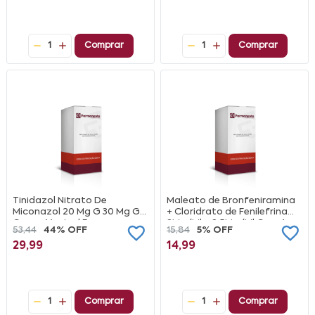
1
Comprar
1
Comprar
Tinidazol Nitrato De
Maleato de Bronfeniramina
Miconazol 20 Mg G 30 Mg G
+ Cloridrato de Fenilefrina
Creme Vaginal Farmasa
2Mg/Ml + 2,5Mg/Ml Com 1
53,44
44% OFF
15,84
5% OFF
Hypermarcas Genérico
Frasco Gotejador Com 20Ml
29,99
14,99
De Solução De Uso Oral
1
Comprar
1
Comprar