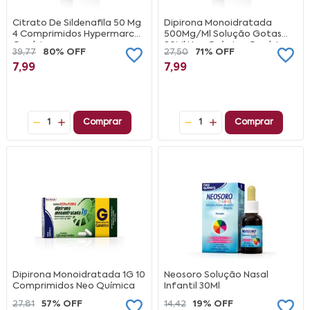
Citrato De Sildenafila 50 Mg
Dipirona Monoidratada
4 Comprimidos Hypermarcas
500Mg/Ml Solução Gotas
Genérico
20Ml Neo Química Genérico
39,77
80% OFF
27,50
71% OFF
7,99
7,99
1
Comprar
1
Comprar
Dipirona Monoidratada 1G 10
Neosoro Solução Nasal
Comprimidos Neo Química
Infantil 30Ml
27,81
57% OFF
14,42
19% OFF