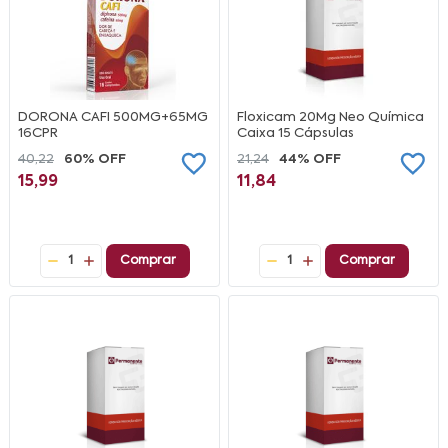
DORONA CAFI 500MG+65MG
Floxicam 20Mg Neo Química
16CPR
Caixa 15 Cápsulas
40,22
60% OFF
21,24
44% OFF
15,99
11,84
1
Comprar
1
Comprar