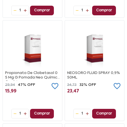
1
Comprar
1
Comprar
Propionato De Clobetasol 0
NEOSORO FLUID SPRAY 0,9%
5 Mg G Pomada Neo Química
50ML
Genérico
29,94
47% OFF
34,73
32% OFF
15,99
23,47
1
Comprar
1
Comprar