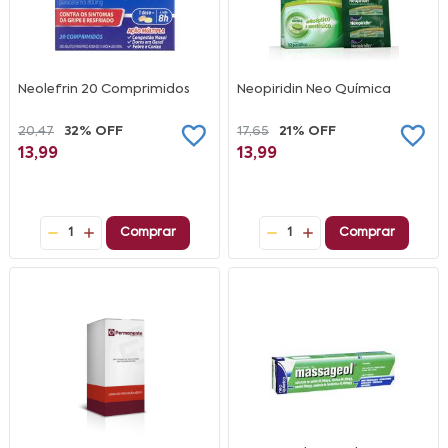
Neolefrin 20 Comprimidos
Neopiridin Neo Química
20,47
32% OFF
17,65
21% OFF
13,99
13,99
1
Comprar
1
Comprar