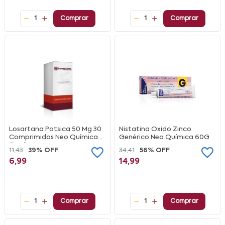
1
Comprar
1
Comprar
Losartana Potsica 50 Mg 30
Nistatina Oxido Zinco
Comprimidos Neo Química
Genérico Neo Química 60G
Genérico
11,43
39% OFF
34,41
56% OFF
6,99
14,99
1
Comprar
1
Comprar