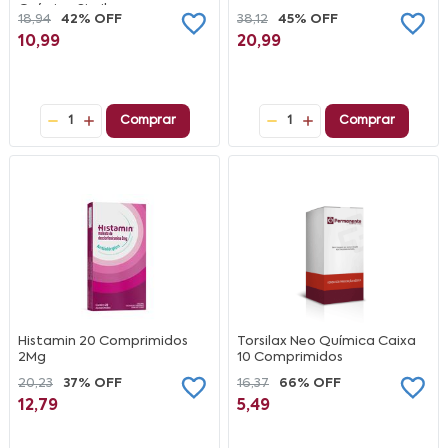
Química Similar
18,94
42% OFF
38,12
45% OFF
10,99
20,99
1
Comprar
1
Comprar
Histamin 20 Comprimidos
Torsilax Neo Química Caixa
2Mg
10 Comprimidos
20,23
37% OFF
16,37
66% OFF
12,79
5,49