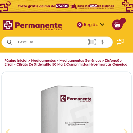
Região
Alagoas
Bahia
Página Inicial
>
Medicamentos
>
Medicamentos Genéricos
>
Disfunção
Paraíba
Erétil
>
Citrato De Sildenafila 50 Mg 2 Comprimidos Hypermarcas Genérico
Pernambuco