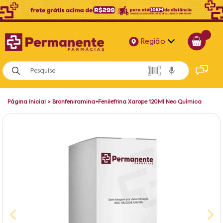
Região
Alagoas
Bahia
Página Inicial
>
Bronfeniramina+Fenilefrina Xarope 120Ml Neo Química
Paraíba
Pernambuco