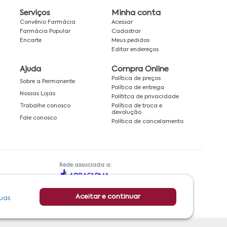
Serviços
Minha conta
Convênio Farmácia
Acessar
Farmácia Popular
Cadastrar
Encarte
Meus pedidos
Editar endereços
Ajuda
Compra Online
Política de preços
Sobre a Permanente
Política de entrega
Nossas Lojas
Polítitca de privacidade
Política de troca e
Trabalhe conosco
devolução
Fale conosco
Política de cancelamento
Rede associada a:
Aceitar e continuar
uas