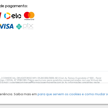
 de pagamento:
L | COMERCIAL DRUGSTORE|CNPJ: 05.230.009/0009-60 | End: Av. Tomas Espindola nº 630 - Farol
lves, CRF/AL Nº 2558 OBS: Preços exclusivos para produtos comercializados na Loja Virtual da
30 Email:
suporteecommerce@farmaciapermanente.com.br
. As informações presentes neste
 orientações de um profissional da área médica. Apenas o médico está capacitado para
s persistirem, um médico deve ser consultado. A Farmácia Permanente trabalha com as
 compras com tranquilidade. A privacidade e a segurança dos clientes são compromissos da
isponibilidade de produto em nosso estoque.
eriência. Saiba mais em
para que servem os cookies e como mudar s