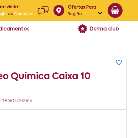
em-vindo!
Ofertas Para
ou
Região
ogin
Cadastro
Alagoas
edicamentos
Derma club
Bahia
Paraíba
Pernambuco
o Química Caixa 10
N: 7896714212104