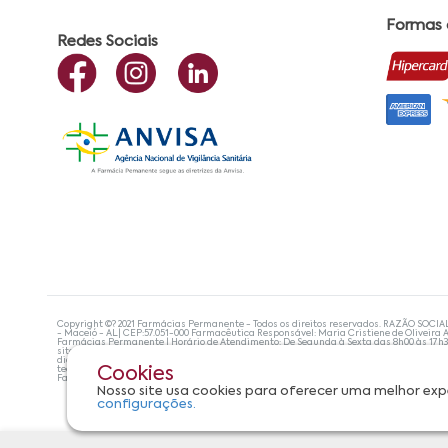
Formas
Redes Sociais
Copyright ©? 2021 Farmácias Permanente - Todos os direitos reservados. RAZÃO SOCIA
- Maceió - AL| CEP:57.051-000 Farmacêutica Responsável: Maria Cristiene de Oliveira A
Farmácias Permanente | Horário de Atendimento: De Segunda à Sexta das 8h00 às 17h
site não devem ser utilizadas para automedicação e, de forma alguma, substituem as
diagnosticar problemas de saúde e prescrever o tratamento adequado. Se os sintoma
tecnologias mais avançadas de proteção de dados, para que você possa realizar suas
Cookies
Farmácias Permanente. Todos os pedidos efetuados estão sujeitos à confirmação da d
Nosso site usa cookies para oferecer uma melhor exp
configurações.