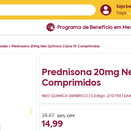
Seja b
Faça
L
Programa de Benefício em M
oides
>
Prednisona 20Mg Neo Química Caixa 10 Comprimidos
Prednisona 20mg Ne
Comprimidos
NEO QUIMICA GENERICO
| Código: 270790 | EA
29,97
50% OFF
14,99