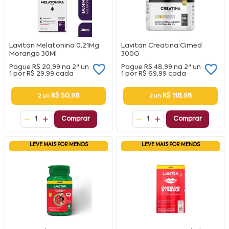
Lavitan Melatonina 0,21Mg
Lavitan Creatina Cimed
Morango 30Ml
300G
Pague
R$ 20,99
na
2ª un
Pague
R$ 48,99
na
2ª un
1 por
R$ 29,99
cada
1 por
R$ 69,99
cada
R$ 50,98
R$ 118,98
2 un
2 un
1
Comprar
1
Comprar
LEVE MAIS POR MENOS
LEVE MAIS POR MENOS