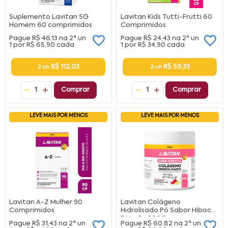
Suplemento Lavitan 5G
Lavitan Kids Tutti-Frutti 60
Homem 60 comprimidos
Comprimidos
Pague
R$ 46,13
na
2ª un
Pague
R$ 24,43
na
2ª un
1 por
R$ 65,90
cada
1 por
R$ 34,90
cada
R$ 112,03
R$ 59,33
2 un
2 un
1
Comprar
1
Comprar
LEVE MAIS POR MENOS
LEVE MAIS POR MENOS
Lavitan A-Z Mulher 90
Lavitan Colágeno
Comprimidos
Hidrolisado Pó Sabor Hibisco
E Limão 300G
Pague
R$ 31,43
na
2ª un
Pague
R$ 60,82
na
2ª un