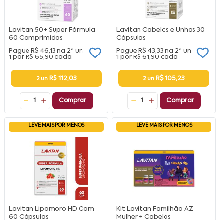
Lavitan 50+ Super Fórmula
Lavitan Cabelos e Unhas 30
60 Comprimidos
Cápsulas
Pague
R$ 46,13
na
2ª un
Pague
R$ 43,33
na
2ª un
1 por
R$ 65,90
cada
1 por
R$ 61,90
cada
R$ 112,03
R$ 105,23
2 un
2 un
1
Comprar
1
Comprar
LEVE MAIS POR MENOS
LEVE MAIS POR MENOS
Lavitan Lipomoro HD Com
Kit Lavitan Familhão AZ
60 Cápsulas
Mulher + Cabelos