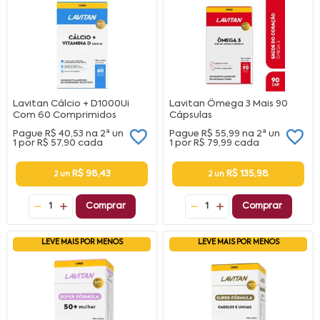
Lavitan Cálcio + D1000Ui
Lavitan Ômega 3 Mais 90
Com 60 Comprimidos
Cápsulas
Pague
R$ 40,53
na
2ª un
Pague
R$ 55,99
na
2ª un
1 por
R$ 57,90
cada
1 por
R$ 79,99
cada
R$ 98,43
R$ 135,98
2 un
2 un
1
Comprar
1
Comprar
LEVE MAIS POR MENOS
LEVE MAIS POR MENOS