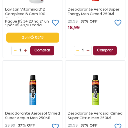
Lavitan Vitamina B12
Desodorante Aerosol Super
Complexo B Com 100
Energy Men Cimed 250Ml
Comprimidos
Pague
R$ 34,23
na
2ª un
29,99
37% OFF
1 por
R$ 48,90
cada
18,99
R$ 83,13
2 un
1
Comprar
1
Comprar
Desodorante Aerossol Cimed
Desodorante Aerossol Cimed
Super Acqua Men 250Ml
Super Citrus Men 250Ml
29,99
37% OFF
29,99
37% OFF