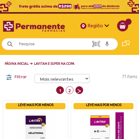
Região
Alagoas
Bahia
➜
PÁGINA INICIAL
LAVITAN E SUPER NA COPA
Paraíba
Filtrar
71
itens
Pernambuco
>
1
2
LEVE MAIS POR MENOS
LEVE MAIS POR MENOS