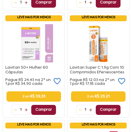
1
Comprar
1
Comprar
LEVE MAIS POR MENOS
LEVE MAIS POR MENOS
Lavitan 50+ Mulher 60
Lavitan Super C 1,9g Com 10
Cápsulas
Comprimidos Efervescentes
Pague
R$ 24,43
na
2ª un
Pague
R$ 12,03
na
2ª un
1 por
R$ 34,90
cada
1 por
R$ 17,18
cada
R$ 59,33
R$ 29,21
2 un
2 un
1
Comprar
1
Comprar
LEVE MAIS POR MENOS
LEVE MAIS POR MENOS