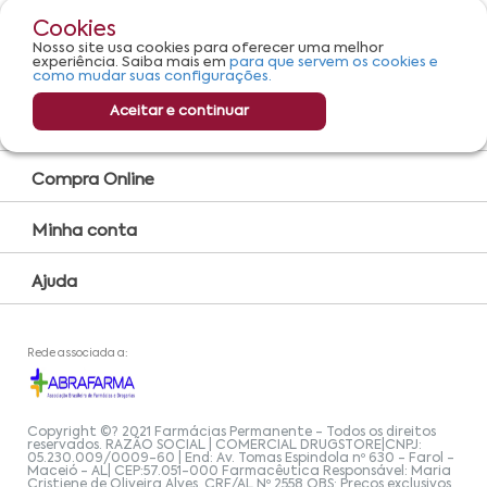
Cookies
Serviços
Nosso site usa cookies para oferecer uma melhor
experiência. Saiba mais em
para que servem os cookies e
Convênio Farmácia
como mudar suas configurações.
Farmácia Popular
Aceitar e continuar
Encarte
Compra Online
Minha conta
Ajuda
Rede associada a:
Copyright ©? 2021 Farmácias Permanente - Todos os direitos
reservados. RAZÃO SOCIAL | COMERCIAL DRUGSTORE|CNPJ:
05.230.009/0009-60 | End: Av. Tomas Espindola nº 630 - Farol -
Maceió - AL| CEP:57.051-000 Farmacêutica Responsável: Maria
Cristiene de Oliveira Alves, CRF/AL Nº 2558 OBS: Preços exclusivos