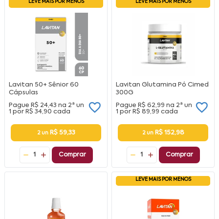
LEVE MAIS POR MENOS
LEVE MAIS POR MENOS
Lavitan 50+ Sênior 60
Lavitan Glutamina Pó Cimed
Cápsulas
300G
Pague
R$ 24,43
na
2ª un
Pague
R$ 62,99
na
2ª un
1 por
R$ 34,90
cada
1 por
R$ 89,99
cada
R$ 59,33
R$ 152,98
2 un
2 un
1
Comprar
1
Comprar
LEVE MAIS POR MENOS