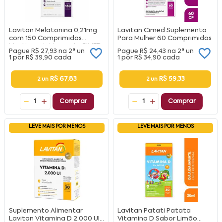
Lavitan Melatonina 0,21mg
Lavitan Cimed Suplemento
com 150 Comprimidos
Para Mulher 60 Comprimidos
Mastigaveis Maracuja CIMED
Pague
R$ 27,93
na
2ª un
Pague
R$ 24,43
na
2ª un
1 por
R$ 39,90
cada
1 por
R$ 34,90
cada
R$ 67,83
R$ 59,33
2 un
2 un
1
Comprar
1
Comprar
LEVE MAIS POR MENOS
LEVE MAIS POR MENOS
Suplemento Alimentar
Lavitan Patati Patata
Lavitan Vitamina D 2.000 UI
Vitamina D Sabor Limão