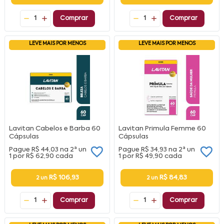
1
Comprar
1
Comprar
LEVE MAIS POR MENOS
LEVE MAIS POR MENOS
Lavitan Cabelos e Barba 60
Lavitan Primula Femme 60
Cápsulas
Cápsulas
Pague
R$ 44,03
na
2ª un
Pague
R$ 34,93
na
2ª un
1 por
R$ 62,90
cada
1 por
R$ 49,90
cada
R$ 106,93
R$ 84,83
2 un
2 un
1
Comprar
1
Comprar