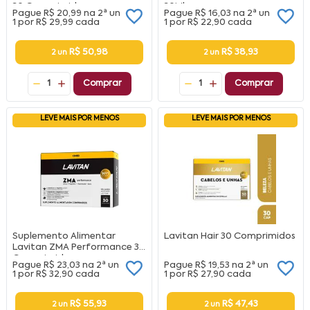
30 Comprimidos
30Ml
Pague
R$ 20,99
na
2ª un
Pague
R$ 16,03
na
2ª un
1 por
R$ 29,99
cada
1 por
R$ 22,90
cada
R$ 50,98
R$ 38,93
2 un
2 un
1
Comprar
1
Comprar
LEVE MAIS POR MENOS
LEVE MAIS POR MENOS
Suplemento Alimentar
Lavitan Hair 30 Comprimidos
Lavitan ZMA Performance 30
Comprimidos
Pague
R$ 23,03
na
2ª un
Pague
R$ 19,53
na
2ª un
1 por
R$ 32,90
cada
1 por
R$ 27,90
cada
R$ 55,93
R$ 47,43
2 un
2 un