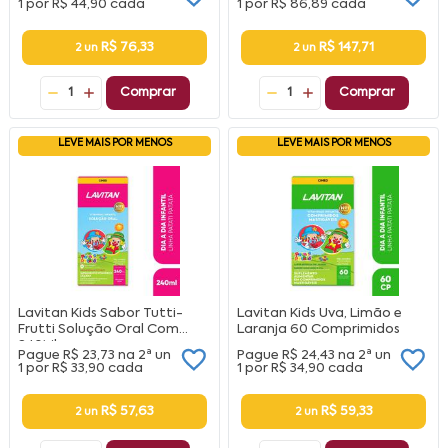
1 por
R$ 44,90
cada
1 por
R$ 86,89
cada
R$ 76,33
R$ 147,71
2 un
2 un
1
Comprar
1
Comprar
LEVE MAIS POR MENOS
LEVE MAIS POR MENOS
Lavitan Kids Sabor Tutti-
Lavitan Kids Uva, Limão e
Frutti Solução Oral Com
Laranja 60 Comprimidos
240Ml
Pague
R$ 23,73
na
2ª un
Pague
R$ 24,43
na
2ª un
1 por
R$ 33,90
cada
1 por
R$ 34,90
cada
R$ 57,63
R$ 59,33
2 un
2 un