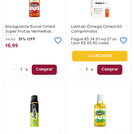
Enxaguante Bucal Cimed
Lavitan Ômega Cimed 60
Super Frutas Vermelhas
Comprimidos
500Ml
34,92
51% OFF
Pague
R$ 34,93
na
2ª un
1 por
R$ 49,90
cada
16,99
R$ 84,83
2 un
1
Comprar
1
Comprar