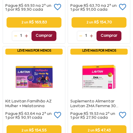
Pague
R$ 69,93
na
2ª un
Pague
R$ 63,70
na
2ª un
1 por
R$ 99,90
cada
1 por
R$ 91,00
cada
R$ 169,83
R$ 154,70
2 un
2 un
1
Comprar
1
Comprar
LEVE MAIS POR MENOS
LEVE MAIS POR MENOS
Kit Lavitan Familhão AZ
Suplemento Alimentar
Mulher + Melatonina
Lavitan ZMA Femme 30
Comprimidos
Pague
R$ 63,64
na
2ª un
Pague
R$ 19,53
na
2ª un
1 por
R$ 90,91
cada
1 por
R$ 27,90
cada
R$ 154,55
R$ 47,43
2 un
2 un