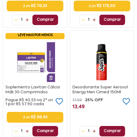
R$ 76,33
R$ 178,50
2 un
2 un
1
Comprar
1
Comprar
LEVE MAIS POR MENOS
Suplemento Lavitan Cálcio
Desodorante Super Aerosol
Mdk 30 Comprimidos
Energy Men Cimed 150Ml
Pague
R$ 40,53
na
2ª un
17,99
25% OFF
1 por
R$ 57,90
cada
13,49
R$ 98,43
2 un
1
Comprar
1
Comprar