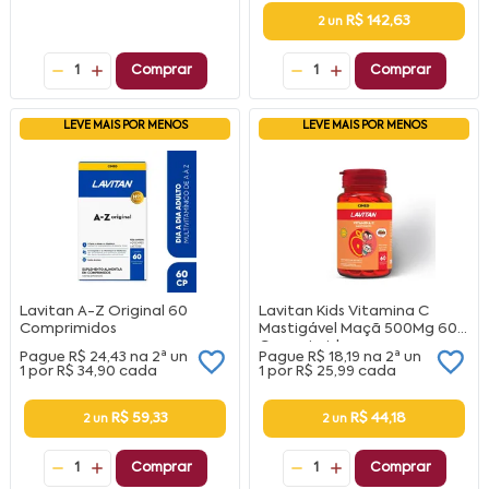
R$ 142,63
2 un
1
Comprar
1
Comprar
LEVE MAIS POR MENOS
LEVE MAIS POR MENOS
Lavitan A-Z Original 60
Lavitan Kids Vitamina C
Comprimidos
Mastigável Maçã 500Mg 60
Comprimidos
Pague
R$ 24,43
na
2ª un
Pague
R$ 18,19
na
2ª un
1 por
R$ 34,90
cada
1 por
R$ 25,99
cada
R$ 59,33
R$ 44,18
2 un
2 un
1
Comprar
1
Comprar