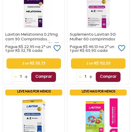
Lavitan Melatonina 0,21mg
Suplemento Lavitan 5G
com 90 Comprimidos
Mulher 60 comprimidos
Mastigaveis Morango CIMED
Pague
R$ 22,95
na
2ª un
Pague
R$ 46,13
na
2ª un
1 por
R$ 32,78
cada
1 por
R$ 65,90
cada
R$ 55,73
R$ 112,03
2 un
2 un
1
Comprar
1
Comprar
LEVE MAIS POR MENOS
LEVE MAIS POR MENOS