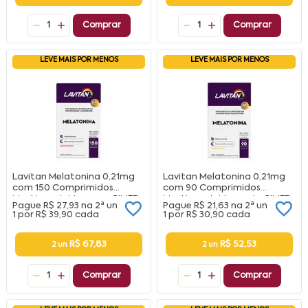
1
Comprar
1
Comprar
LEVE MAIS POR MENOS
LEVE MAIS POR MENOS
Lavitan Melatonina 0,21mg
Lavitan Melatonina 0,21mg
com 150 Comprimidos
com 90 Comprimidos
Mastigaveis Morango CIMED
Mastigaveis Maracuja CIMED
Pague
R$ 27,93
na
2ª un
Pague
R$ 21,63
na
2ª un
1 por
R$ 39,90
cada
1 por
R$ 30,90
cada
R$ 67,83
R$ 52,53
2 un
2 un
1
Comprar
1
Comprar