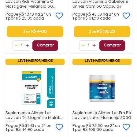
Lavitan Kids Vitamina C
Lavitan Vitamina Cabelos E
Mastigável Melancia 60
Unhas Com 60 Cápsulas
Comprimidos
Pague
R$ 18,19
na
2ª un
Pague
R$ 43,33
na
2ª un
1 por
R$ 25,99
cada
1 por
R$ 61,90
cada
R$ 44,18
R$ 105,23
2 un
2 un
1
Comprar
1
Comprar
LEVE MAIS POR MENOS
LEVE MAIS POR MENOS
Suplemento Alimentar
Suplemento Alimentar Em Pó
Lavitan Di-Magnésio Malato
Lavitan Noite Maracujá 300G
60 Comprimidos
Pague
R$ 31,43
na
2ª un
Pague
R$ 73,50
na
2ª un
1 por
R$ 44,90
cada
1 por
R$ 105,00
cada