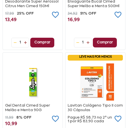
Desodorante Super Aerossol
Enxaguante Bucal Cimed
Citrus Men Cimed 150Ml
Super Melão e Menta 500Ml
17,99
25% OFF
34,92
51% OFF
13,49
16,99
1
Comprar
1
Comprar
LEVE MAIS POR MENOS
Gel Dental Cimed Super
Lavitan Colágeno Tipo II com
Melão e Menta 90G
30 Cápsulas
11,99
8% OFF
Pague
R$ 58,73
na
2ª un
1 por
R$ 83,90
cada
10,99