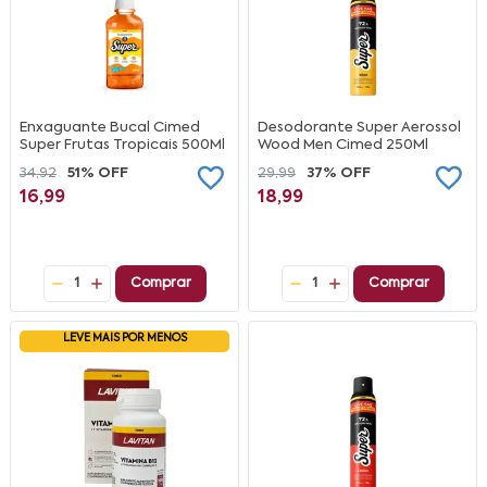
Enxaguante Bucal Cimed
Desodorante Super Aerossol
Super Frutas Tropicais 500Ml
Wood Men Cimed 250Ml
34,92
51% OFF
29,99
37% OFF
16,99
18,99
1
Comprar
1
Comprar
LEVE MAIS POR MENOS