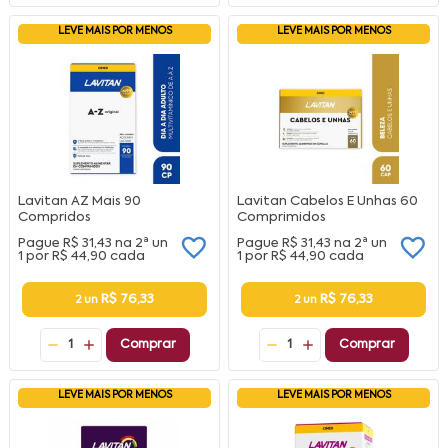
LEVE MAIS POR MENOS
LEVE MAIS POR MENOS
Lavitan AZ Mais 90
Lavitan Cabelos E Unhas 60
Compridos
Comprimidos
Pague
R$ 31,43
na
2ª un
Pague
R$ 31,43
na
2ª un
1 por
R$ 44,90
cada
1 por
R$ 44,90
cada
R$ 76,33
R$ 76,33
2 un
2 un
1
Comprar
1
Comprar
LEVE MAIS POR MENOS
LEVE MAIS POR MENOS