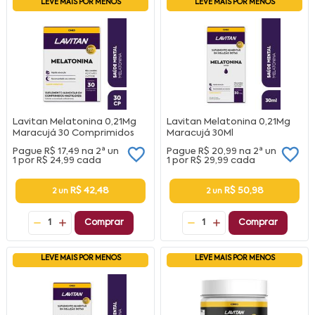
LEVE MAIS POR MENOS
LEVE MAIS POR MENOS
Lavitan Melatonina 0,21Mg
Lavitan Melatonina 0,21Mg
Maracujá 30 Comprimidos
Maracujá 30Ml
Pague
R$ 17,49
na
2ª un
Pague
R$ 20,99
na
2ª un
1 por
R$ 24,99
cada
1 por
R$ 29,99
cada
R$ 42,48
R$ 50,98
2 un
2 un
1
Comprar
1
Comprar
LEVE MAIS POR MENOS
LEVE MAIS POR MENOS