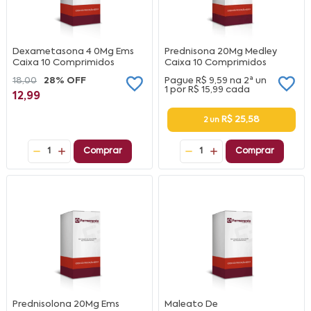
Dexametasona 4 0Mg Ems
Prednisona 20Mg Medley
Caixa 10 Comprimidos
Caixa 10 Comprimidos
18,00
28% OFF
Pague
R$ 9,59
na
2ª un
1 por
R$ 15,99
cada
12,99
R$ 25,58
2 un
1
Comprar
1
Comprar
Prednisolona 20Mg Ems
Maleato De