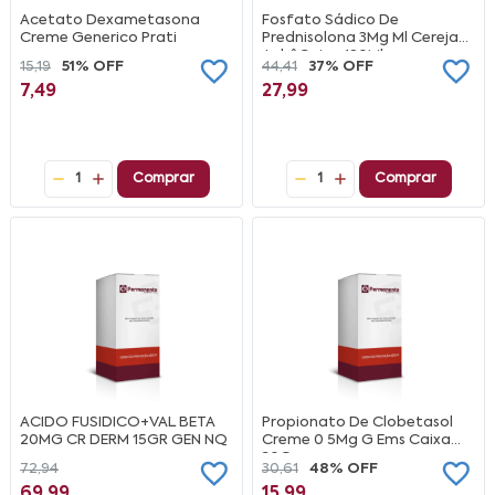
Acetato Dexametasona
Fosfato Sádico De
Creme Generico Prati
Prednisolona 3Mg Ml Cereja
AchêCaixa 120Ml
15,19
51% OFF
44,41
37% OFF
7,49
27,99
1
Comprar
1
Comprar
ACIDO FUSIDICO+VAL BETA
Propionato De Clobetasol
20MG CR DERM 15GR GEN NQ
Creme 0 5Mg G Ems Caixa
30G
72,94
30,61
48% OFF
69,99
15,99