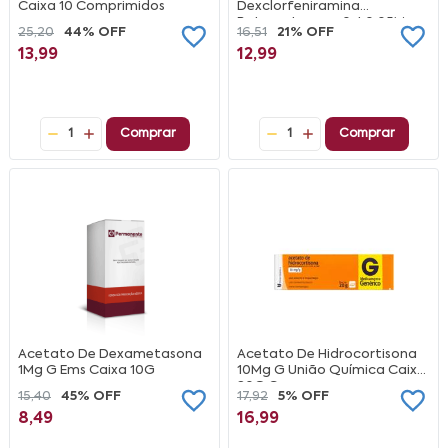
Caixa 10 Comprimidos
Dexclorfeniramina
Betametasona 0 4 0 05Mg
25,20
44% OFF
16,51
21% OFF
Ml Xpe
13,99
12,99
1
Comprar
1
Comprar
Acetato De Dexametasona
Acetato De Hidrocortisona
1Mg G Ems Caixa 10G
10Mg G União Química Caixa
20G Creme
15,40
45% OFF
17,92
5% OFF
8,49
16,99