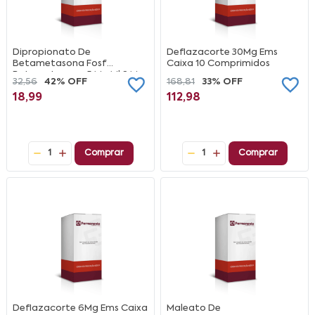
Dipropionato De
Deflazacorte 30Mg Ems
Betametasona Fosf
Caixa 10 Comprimidos
Betametasona 5 Mg Ml 2 Mg
32,56
42% OFF
168,81
33% OFF
Ml Ampola 1 Ml Eurofarma
18,99
112,98
Genérico
1
Comprar
1
Comprar
Deflazacorte 6Mg Ems Caixa
Maleato De