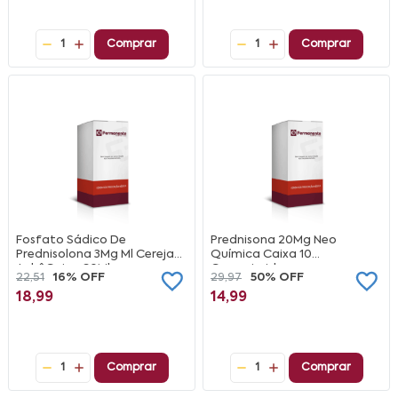
1
Comprar
1
Comprar
Fosfato Sádico De
Prednisona 20Mg Neo
Prednisolona 3Mg Ml Cereja
Química Caixa 10
AchêCaixa 60Ml
Comprimidos
22,51
16% OFF
29,97
50% OFF
18,99
14,99
1
Comprar
1
Comprar