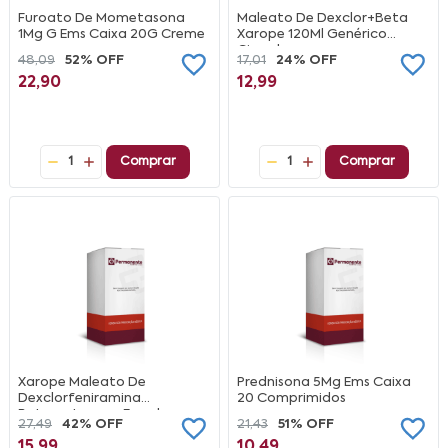
Furoato De Mometasona
Maleato De Dexclor+Beta
1Mg G Ems Caixa 20G Creme
Xarope 120Ml Genérico
Cimed
48,09
52% OFF
17,01
24% OFF
22,90
12,99
1
Comprar
1
Comprar
Xarope Maleato De
Prednisona 5Mg Ems Caixa
Dexclorfeniramina
20 Comprimidos
Betametasona Framboesa
27,49
42% OFF
21,43
51% OFF
Ems Caixa 120Ml Copo
15,99
10,49
Medida