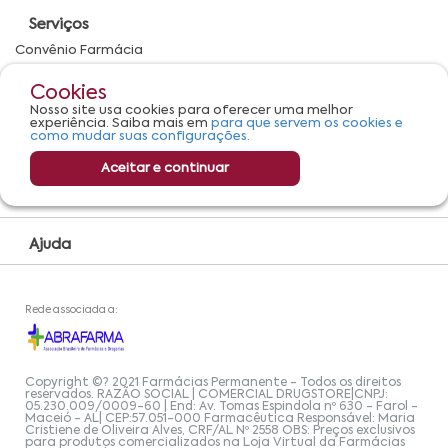
Serviços
Convênio Farmácia
Farmácia Popular
Cookies
Encarte
Nosso site usa cookies para oferecer uma melhor
experiência. Saiba mais em
para que servem os cookies e
como mudar suas configurações.
Compra Online
Aceitar e continuar
Minha conta
Ajuda
Rede associada a:
Copyright ©? 2021 Farmácias Permanente - Todos os direitos
reservados. RAZÃO SOCIAL | COMERCIAL DRUGSTORE|CNPJ:
05.230.009/0009-60 | End: Av. Tomas Espindola nº 630 - Farol -
Maceió - AL| CEP:57.051-000 Farmacêutica Responsável: Maria
Cristiene de Oliveira Alves, CRF/AL Nº 2558 OBS: Preços exclusivos
para produtos comercializados na Loja Virtual da Farmácias