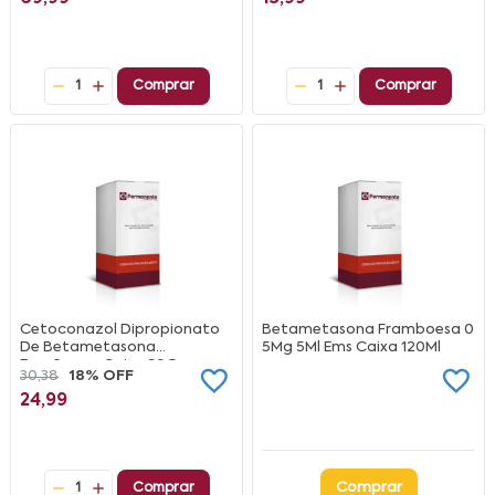
1
Comprar
1
Comprar
Cetoconazol Dipropionato
Betametasona Framboesa 0
De Betametasona
5Mg 5Ml Ems Caixa 120Ml
Eurofarma Caixa 30G
30,38
18% OFF
24,99
Comprar
1
Comprar