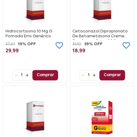
Hidrocortisona 10 Mg G
Cetoconazol Dipropionato
Pomada Ems Genérico
De Betametasona Creme
Eurofarma Caixa 30G
37,01
19% OFF
31,10
39% OFF
29,99
18,99
1
Comprar
1
Comprar