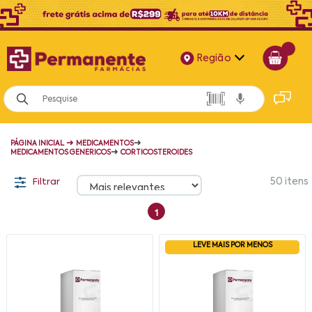
Região
Alagoas
Bahia
➜
➜
PÁGINA INICIAL
MEDICAMENTOS
Paraíba
➜
MEDICAMENTOS GENERICOS
CORTICOSTEROIDES
Pernambuco
Filtrar
50
itens
1
LEVE MAIS POR MENOS