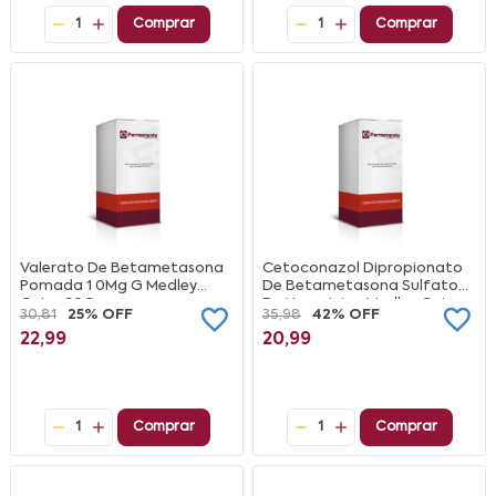
1
Comprar
1
Comprar
Valerato De Betametasona
Cetoconazol Dipropionato
Pomada 1 0Mg G Medley
De Betametasona Sulfato
Caixa 30G
De Neomicina Medley Caixa
30,81
25% OFF
35,98
42% OFF
30G
22,99
20,99
1
Comprar
1
Comprar