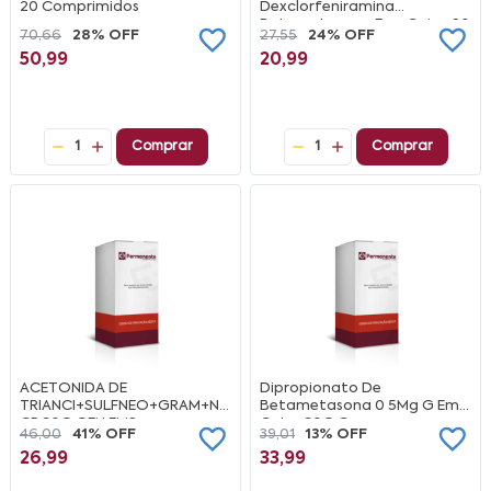
20 Comprimidos
Dexclorfeniramina
Betametasona Ems Caixa 20
70,66
28% OFF
27,55
24% OFF
Comprimidos
50,99
20,99
1
Comprar
1
Comprar
ACETONIDA DE
Dipropionato De
TRIANCI+SULFNEO+GRAM+NIST
Betametasona 0 5Mg G Ems
CR 30G GEN EMS
Caixa 30G Creme
46,00
41% OFF
39,01
13% OFF
26,99
33,99