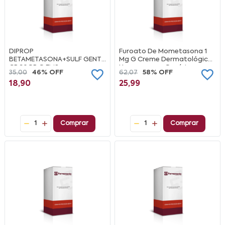
DIPROP
Furoato De Mometasona 1
BETAMETASONA+SULF GENTA
Mg G Creme Dermatológico
CR 30GR G EMS
Hypermarcas Genérico
35,00
46% OFF
62,07
58% OFF
18,90
25,99
1
Comprar
1
Comprar