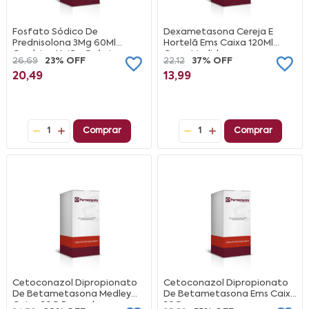
Fosfato Sódico De
Dexametasona Cereja E
Prednisolona 3Mg 60Ml
Hortelã Ems Caixa 120Ml
Genérico União Química
Copo Medida
26,69
23% OFF
22,12
37% OFF
20,49
13,99
1
Comprar
1
Comprar
Cetoconazol Dipropionato
Cetoconazol Dipropionato
De Betametasona Medley
De Betametasona Ems Caixa
Caixa 30G Pomada
30G