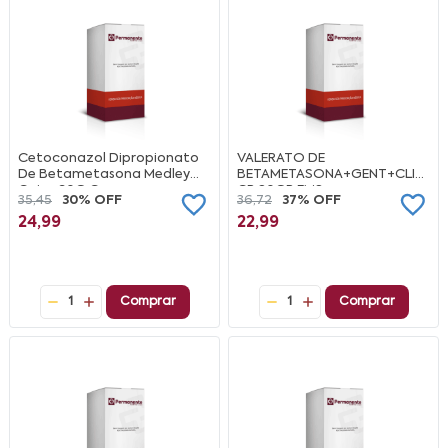
Cetoconazol Dipropionato
VALERATO DE
De Betametasona Medley
BETAMETASONA+GENT+CLIO+T
Caixa 30G Creme
CR 20GR EMS
35,45
30% OFF
36,72
37% OFF
24,99
22,99
1
Comprar
1
Comprar