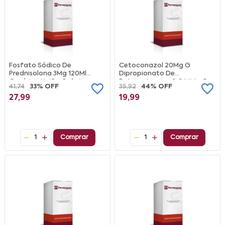
Fosfato Sódico De
Cetoconazol 20Mg G
Prednisolona 3Mg 120Ml
Dipropionato De
Genérico União Química
Betametasona 0 644Mg G
41,74
33% OFF
35,92
44% OFF
Sulfato De Neomicina 2 5Mg
27,99
19,99
G Creme Ems Caixa 30G
1
Comprar
1
Comprar