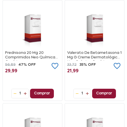
Prednisona 20 Mg 20
Valerato De Betametasona 1
Comprimidos Neo Química
Mg G Creme Dermatológico
Genérico
Neo Química Genérico
56,89
47% OFF
33,72
35% OFF
29,99
21,99
1
Comprar
1
Comprar