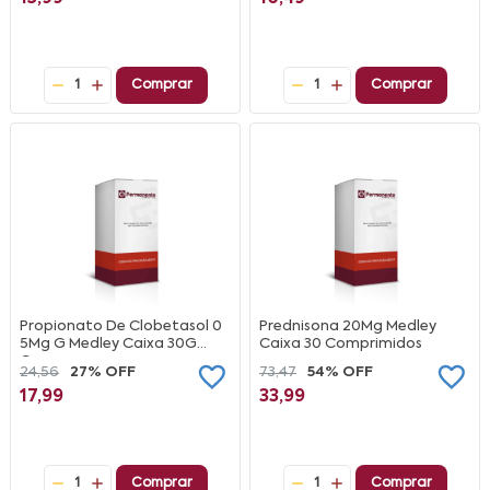
1
Comprar
1
Comprar
Propionato De Clobetasol 0
Prednisona 20Mg Medley
5Mg G Medley Caixa 30G
Caixa 30 Comprimidos
Creme
24,56
27% OFF
73,47
54% OFF
17,99
33,99
1
Comprar
1
Comprar