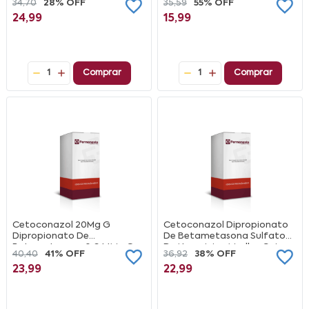
34,70
28% OFF
35,59
55% OFF
24,99
15,99
1
Comprar
1
Comprar
Cetoconazol 20Mg G
Cetoconazol Dipropionato
Dipropionato De
De Betametasona Sulfato
Betametasona 0 644Mg G
De Neomicina Medley Caixa
40,40
41% OFF
36,92
38% OFF
Sulfato De Neomicina 2 5Mg
30G Creme
23,99
22,99
G Pomada Ems Caixa 30G