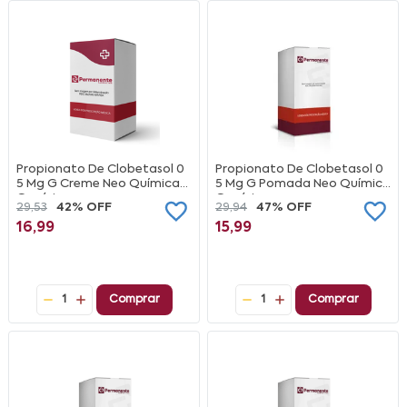
Propionato De Clobetasol 0
Propionato De Clobetasol 0
5 Mg G Creme Neo Química
5 Mg G Pomada Neo Química
Genérico
Genérico
29,53
42% OFF
29,94
47% OFF
16,99
15,99
1
Comprar
1
Comprar