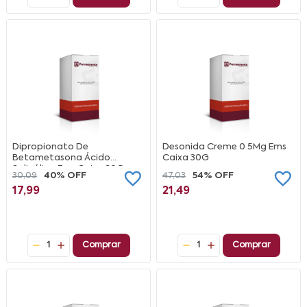
Dipropionato De
Desonida Creme 0 5Mg Ems
Betametasona Ácido
Caixa 30G
Salicólico Ems Caixa 30G
30,09
40% OFF
47,03
54% OFF
17,99
21,49
1
Comprar
1
Comprar