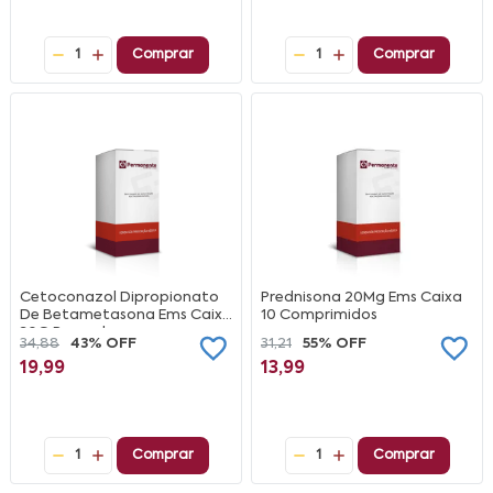
1
Comprar
1
Comprar
Cetoconazol Dipropionato
Prednisona 20Mg Ems Caixa
De Betametasona Ems Caixa
10 Comprimidos
30G Pomada
34,88
43% OFF
31,21
55% OFF
19,99
13,99
1
Comprar
1
Comprar