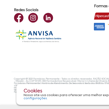
Formas
Redes Sociais
Copyright ©? 2021 Farmácias Permanente - Todos os direitos reservados. RAZÃO SOCIA
- Maceió - AL| CEP:57.051-000 Farmacêutica Responsável: Maria Cristiene de Oliveira A
Farmácias Permanente | Horário de Atendimento: De Segunda à Sexta das 8h00 às 17h
site não devem ser utilizadas para automedicação e, de forma alguma, substituem as
diagnosticar problemas de saúde e prescrever o tratamento adequado. Se os sintoma
tecnologias mais avançadas de proteção de dados, para que você possa realizar suas
Cookies
Farmácias Permanente. Todos os pedidos efetuados estão sujeitos à confirmação da d
Nosso site usa cookies para oferecer uma melhor exp
configurações.