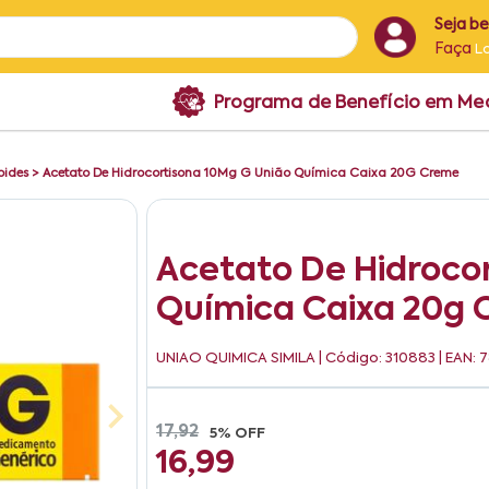
Seja b
Faça
L
Programa de Benefício em M
oides
>
Acetato De Hidrocortisona 10Mg G União Química Caixa 20G Creme
Acetato De Hidroco
Química Caixa 20g
UNIAO QUIMICA SIMILA
| Código: 310883 | EAN
17,92
5% OFF
16,99