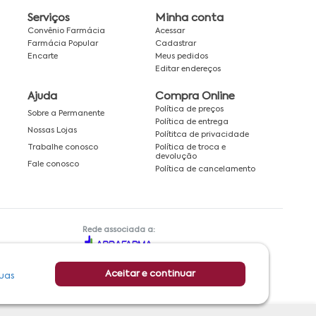
Serviços
Minha conta
Convênio Farmácia
Acessar
Farmácia Popular
Cadastrar
Encarte
Meus pedidos
Editar endereços
Ajuda
Compra Online
Política de preços
Sobre a Permanente
Política de entrega
Nossas Lojas
Polítitca de privacidade
Política de troca e
Trabalhe conosco
devolução
Fale conosco
Política de cancelamento
Rede associada a:
Aceitar e continuar
uas