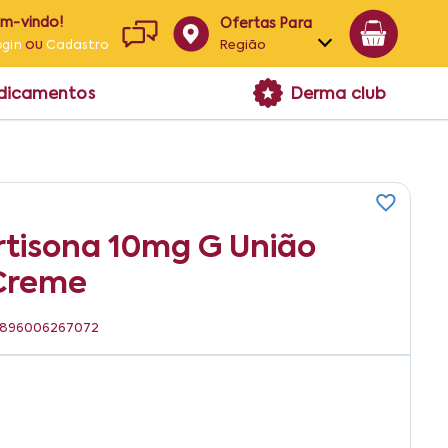
em-vindo!
Ofertas Para
ou
Região
ogin
Cadastro
Alagoas
edicamentos
Derma club
Bahia
Paraíba
Pernambuco
rtisona 10mg G União
 Creme
: 7896006267072