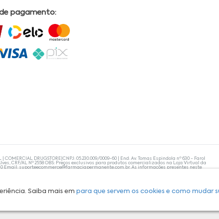
 de pagamento:
L | COMERCIAL DRUGSTORE|CNPJ: 05.230.009/0009-60 | End: Av. Tomas Espindola nº 630 - Farol
lves, CRF/AL Nº 2558 OBS: Preços exclusivos para produtos comercializados na Loja Virtual da
30 Email:
suporteecommerce@farmaciapermanente.com.br
. As informações presentes neste
 orientações de um profissional da área médica. Apenas o médico está capacitado para
s persistirem, um médico deve ser consultado. A Farmácia Permanente trabalha com as
 compras com tranquilidade. A privacidade e a segurança dos clientes são compromissos da
isponibilidade de produto em nosso estoque.
eriência. Saiba mais em
para que servem os cookies e como mudar s