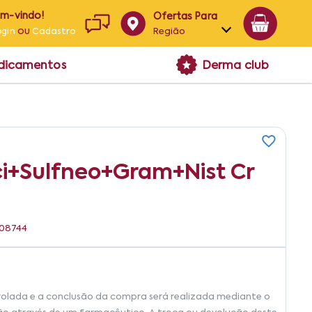
em-vindo!
Ofertas Para
ou
Região
ogin
Cadastro
Alagoas
edicamentos
Derma club
Bahia
Paraíba
Pernambuco
ci+sulfneo+gram+nist Cr
708744
rolada e a conclusão da compra será realizada mediante o