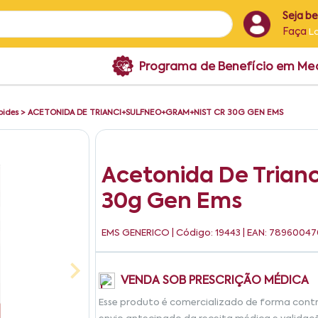
Seja b
Faça
L
Programa de Benefício em M
oides
>
ACETONIDA DE TRIANCI+SULFNEO+GRAM+NIST CR 30G GEN EMS
Acetonida De Trian
30g Gen Ems
EMS GENERICO
| Código: 19443 | EAN: 7896004
VENDA SOB PRESCRIÇÃO MÉDICA
Esse produto é comercializado de forma cont