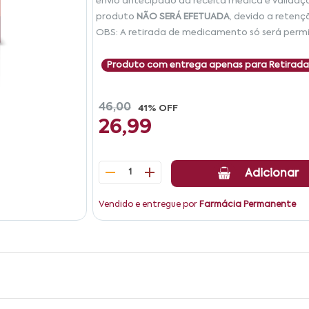
envio antecipado da receita médica e validaç
produto
NÃO SERÁ EFETUADA
, devido a retenç
OBS: A retirada de medicamento só será permi
Produto com entrega apenas para Retirada
46,00
41% OFF
26,99
1
Adicionar
Vendido e entregue por
Farmácia Permanente