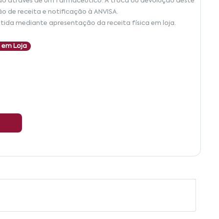
ão através de um farmacêutico. A troca ou devolução deste
ão de receita e notificação à ANVISA.
tida mediante apresentação da receita física em loja.
 em Loja