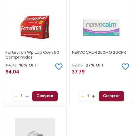
Forteviron Wp Lab Com 60
NERVOCALM 250MG 20CPR
Comprimidos
114,73
18% OFF
52,05
27% OFF
94,04
37,79
1
Comprar
1
Comprar