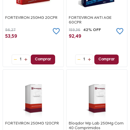
FORTEVIRON 250MG 20CPR
FORTEVIRON ANTI AGE
60CPR
56,27
159,36
42% OFF
53,59
92,49
1
Comprar
1
Comprar
FORTEVIRON 250MG 120CPR
Bloqdor Wp Lab 250Mg Com
40 Comprimidos