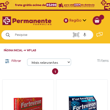
Região
Alagoas
Bahia
➜
PÁGINA INICIAL
WP LAB
Paraíba
Filtrar
11
itens
Pernambuco
1