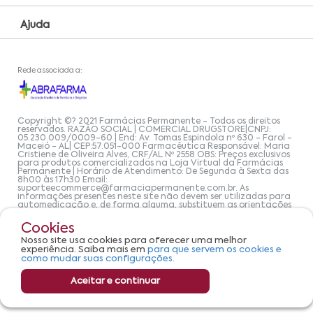
Ajuda
Rede associada a:
Copyright ©? 2021 Farmácias Permanente - Todos os direitos
reservados. RAZÃO SOCIAL | COMERCIAL DRUGSTORE|CNPJ:
05.230.009/0009-60 | End: Av. Tomas Espindola nº 630 - Farol -
Maceió - AL| CEP:57.051-000 Farmacêutica Responsável: Maria
Cristiene de Oliveira Alves, CRF/AL Nº 2558 OBS: Preços exclusivos
para produtos comercializados na Loja Virtual da Farmácias
Permanente | Horário de Atendimento: De Segunda à Sexta das
8h00 às 17h30 Email:
suporteecommerce@farmaciapermanente.com.br
. As
informações presentes neste site não devem ser utilizadas para
automedicação e, de forma alguma, substituem as orientações
de um profissional da área médica. Apenas o médico está
capacitado para diagnosticar problemas de saúde e prescrever
Cookies
o tratamento adequado. Se os sintomas persistirem, um médico
deve ser consultado. A Farmácia Permanente trabalha com as
Nosso site usa cookies para oferecer uma melhor
tecnologias mais avançadas de proteção de dados, para que
experiência. Saiba mais em
para que servem os cookies e
você possa realizar suas compras com tranquilidade. A
como mudar suas configurações.
privacidade e a segurança dos clientes são compromissos da
Farmácias Permanente. Todos os pedidos efetuados estão
sujeitos à confirmação da disponibilidade de produto em nosso
Aceitar e continuar
estoque.