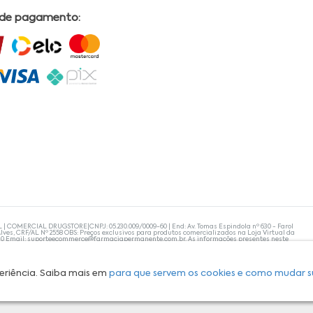
 de pagamento:
L | COMERCIAL DRUGSTORE|CNPJ: 05.230.009/0009-60 | End: Av. Tomas Espindola nº 630 - Farol
lves, CRF/AL Nº 2558 OBS: Preços exclusivos para produtos comercializados na Loja Virtual da
30 Email:
suporteecommerce@farmaciapermanente.com.br
. As informações presentes neste
 orientações de um profissional da área médica. Apenas o médico está capacitado para
s persistirem, um médico deve ser consultado. A Farmácia Permanente trabalha com as
 compras com tranquilidade. A privacidade e a segurança dos clientes são compromissos da
isponibilidade de produto em nosso estoque.
eriência. Saiba mais em
para que servem os cookies e como mudar s