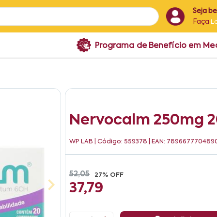
Seja b
Faça
L
Programa de Benefício em M
Nervocalm 250mg 2
WP LAB
| Código: 559378 | EAN: 789667770489
52,05
27% OFF
37,79