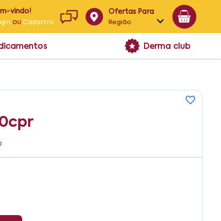
em-vindo!
Ofertas Para
ou
Região
ogin
Cadastro
Alagoas
edicamentos
Derma club
Bahia
Paraíba
Pernambuco
0cpr
0