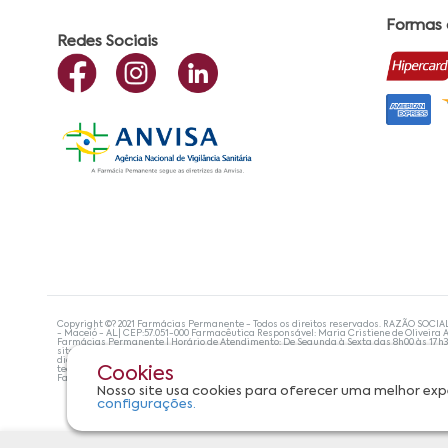
Formas
Redes Sociais
Copyright ©? 2021 Farmácias Permanente - Todos os direitos reservados. RAZÃO SOCIA
- Maceió - AL| CEP:57.051-000 Farmacêutica Responsável: Maria Cristiene de Oliveira A
Farmácias Permanente | Horário de Atendimento: De Segunda à Sexta das 8h00 às 17h
site não devem ser utilizadas para automedicação e, de forma alguma, substituem as
diagnosticar problemas de saúde e prescrever o tratamento adequado. Se os sintoma
tecnologias mais avançadas de proteção de dados, para que você possa realizar suas
Cookies
Farmácias Permanente. Todos os pedidos efetuados estão sujeitos à confirmação da d
Nosso site usa cookies para oferecer uma melhor exp
configurações.