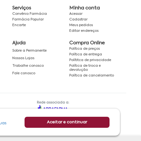
Serviços
Minha conta
Convênio Farmácia
Acessar
Farmácia Popular
Cadastrar
Encarte
Meus pedidos
Editar endereços
Ajuda
Compra Online
Política de preços
Sobre a Permanente
Política de entrega
Nossas Lojas
Polítitca de privacidade
Política de troca e
Trabalhe conosco
devolução
Fale conosco
Política de cancelamento
Rede associada a:
Aceitar e continuar
uas