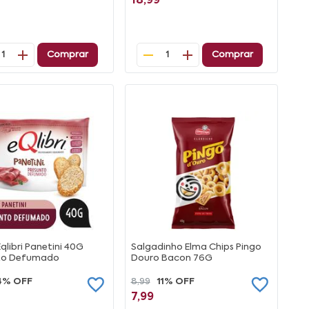
18,99
Comprar
Comprar
1
1
qlibri Panetini 40G
Salgadinho Elma Chips Pingo
to Defumado
Douro Bacon 76G
4% OFF
8,99
11% OFF
7,99