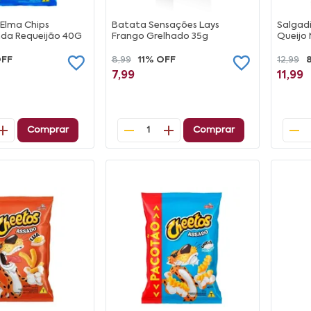
 Elma Chips
Batata Sensações Lays
Salgadi
da Requeijão 40G
Frango Grelhado 35g
Queijo
OFF
8,99
11% OFF
12,99
7,99
11,99
Comprar
Comprar
1