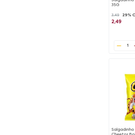
Salgadinho
35G
3,49
29% 
2,49
1
Salgadinho
Cheetos Bol