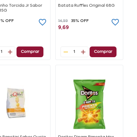
nho Torcida Jr Sabor
Batata Ruffles Original 68G
 35G
7% OFF
14,99
35% OFF
9,69
Comprar
Comprar
1
1