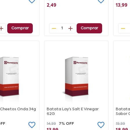
2,49
13,99
Comprar
Comprar
1
 Cheetos Onda 34g
Batata Lay's Salt E Vinegar
Batata 
62G
Sabor C
OFF
14,99
7% OFF
19,99