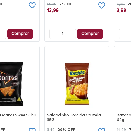
OFF
14,99
7% OFF
4,99
2
13,99
3,99
Comprar
Comprar
1
Doritos Sweet Chili
Salgadinho Torcida Costela
Batata
35G
62g
OFF
3,49
29% OFF
14,99