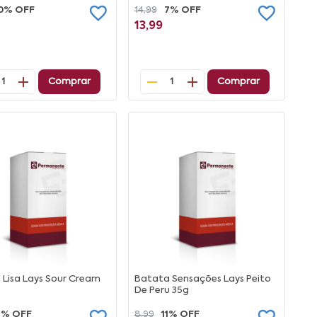
0% OFF
14,99
7% OFF
13,99
Comprar
Comprar
1
1
 Lisa Lays Sour Cream
Batata Sensações Lays Peito
De Peru 35g
7% OFF
8,99
11% OFF