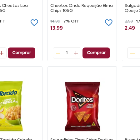
s Cheetos Lua
Cheetos Onda Requeijão Elma
Salgadi
35G
Chips 105G
Queijo
FF
14,99
7% OFF
2,99
1
13,99
2,49
Comprar
Comprar
1