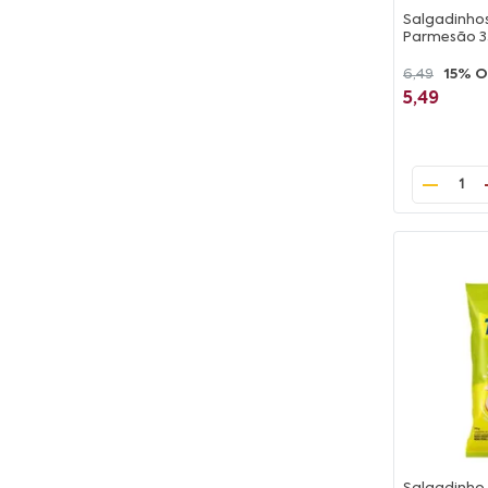
Salgadinho
Parmesão 
6,49
15% O
5,49
1