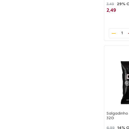
3,49
29% 
2,49
1
Salgadinho 
32G
6,99
14% 