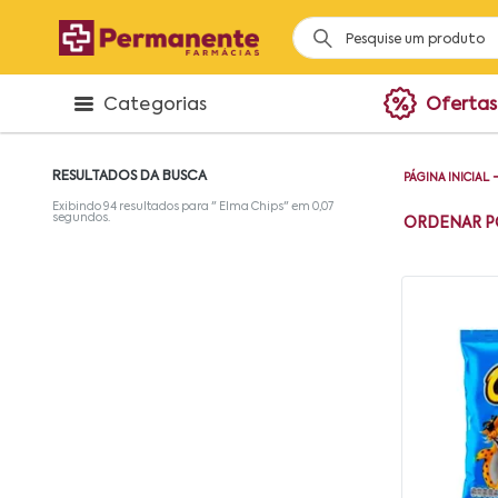
Categorias
Ofertas
RESULTADOS DA BUSCA
PÁGINA INICIAL
Exibindo
94
resultados para "
Elma Chips
" em
0,07
segundos.
ORDENAR P