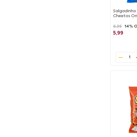
Salgadinho
Cheetos On
6,99
14% 
5,99
1