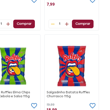
7,99
Comprar
Comprar
1
1
Ruffles Elma Chips
Salgadinho Batata Ruffles
ebola e Salsa 115g
Churrasco 115g
19,99