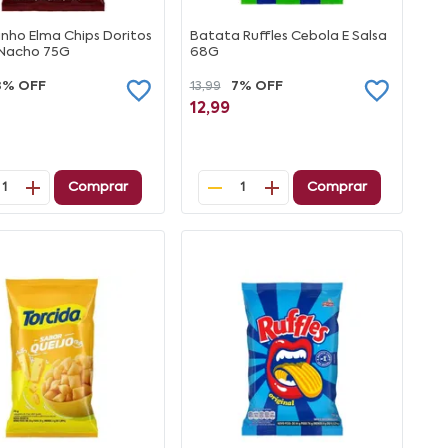
nho Elma Chips Doritos
Batata Ruffles Cebola E Salsa
 Nacho 75G
68G
8% OFF
13,99
7% OFF
12,99
Comprar
Comprar
1
1