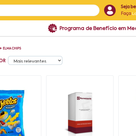
Seja b
Faça
L
Programa de Benefício em M
➜
ELMA CHIPS
OR