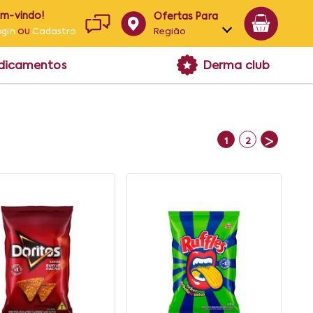
em-vindo!
Ofertas Para
ou
Região
ogin
Cadastro
Alagoas
edicamentos
Derma club
Bahia
Paraíba
Pernambuco
>
1
2