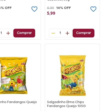
6% OFF
6,99
14% OFF
5,99
Comprar
Comprar
1
1
inho Fandangos Queijo
Salgadinho Elma Chips
Fandangos Queijo 105G