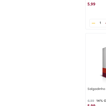
5,99
1
Salgadinho
6,99
14% 