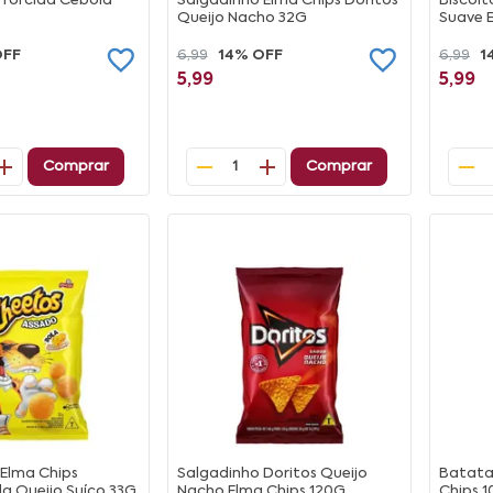
 Torcida Cebola
Salgadinho Elma Chips Doritos
Biscoit
Queijo Nacho 32G
Suave E
OFF
6,99
14% OFF
6,99
1
5,99
5,99
Comprar
Comprar
1
 Elma Chips
Salgadinho Doritos Queijo
Batata 
a Queijo Suíço 33G
Nacho Elma Chips 120G
Chips 