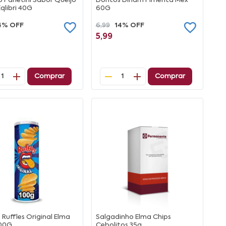
o Panetini Sabor Queijo
Doritos Dinam Pimenta Mex
qlibri 40G
60G
4% OFF
6,99
14% OFF
5,99
Comprar
Comprar
1
1
Ruffles Original Elma
Salgadinho Elma Chips
100G
Cebolitos 35g