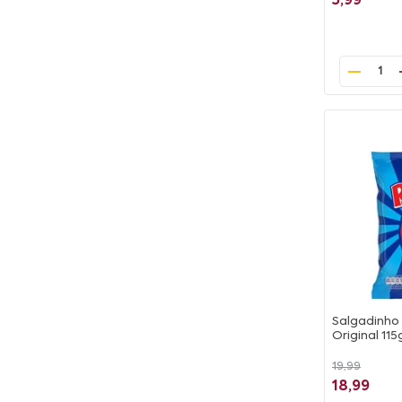
5,99
1
Salgadinho 
Original 115
19,99
18,99