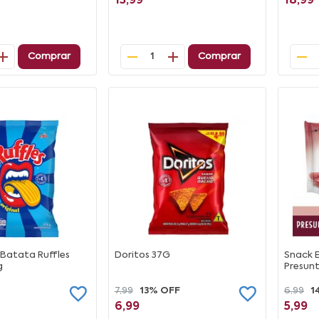
13,99
18,99
Comprar
Comprar
1
Batata Ruffles
Doritos 37G
Snack E
g
Presun
7,99
13% OFF
6,99
1
6,99
5,99