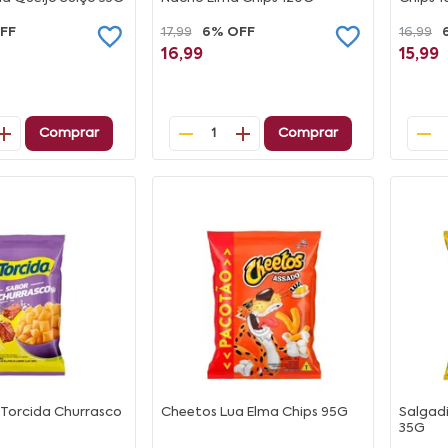
FF
17,99
6% OFF
16,99
16,99
15,99
Comprar
Comprar
1
 Torcida Churrasco
Cheetos Lua Elma Chips 95G
Salgad
35G