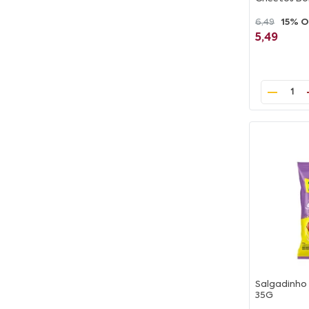
6,49
15% O
5,49
1
Salgadinho
35G