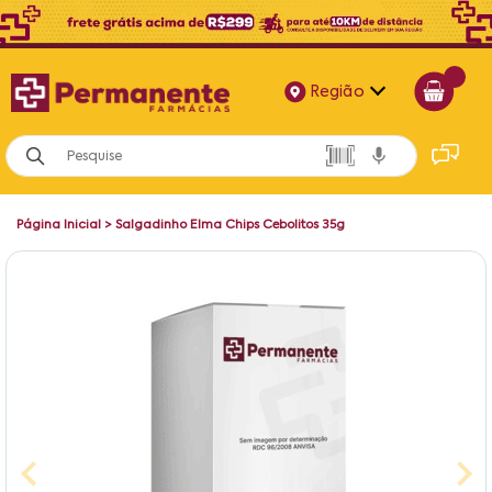
Região
Alagoas
Bahia
Página Inicial
>
Salgadinho Elma Chips Cebolitos 35g
Paraíba
Pernambuco