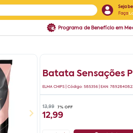
Seja b
Faça
L
Programa de Benefício em M
Batata Sensações P
ELMA CHIPS
| Código: 585356 | EAN: 78928408
13,99
7% OFF
12,99