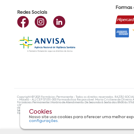
Formas
Redes Sociais
Copyright ©? 2021 Farmácias Permanente - Todos os direitos reservados. RAZÃO SOCIA
- Maceió - AL| CEP:57.051-000 Farmacêutica Responsável: Maria Cristiene de Oliveira A
Farmácias Permanente | Horário de Atendimento: De Segunda à Sexta das 8h00 às 17h
site não devem ser utilizadas para automedicação e, de forma alguma, substituem as
diagnosticar problemas de saúde e prescrever o tratamento adequado. Se os sintoma
tecnologias mais avançadas de proteção de dados, para que você possa realizar suas
Cookies
Farmácias Permanente. Todos os pedidos efetuados estão sujeitos à confirmação da d
Nosso site usa cookies para oferecer uma melhor exp
configurações.