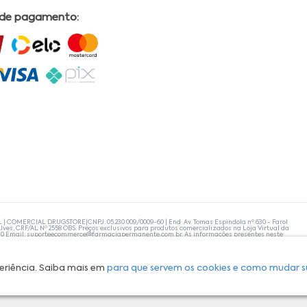
 de pagamento:
L | COMERCIAL DRUGSTORE|CNPJ: 05.230.009/0009-60 | End: Av. Tomas Espindola nº 630 - Farol
lves, CRF/AL Nº 2558 OBS: Preços exclusivos para produtos comercializados na Loja Virtual da
30 Email:
suporteecommerce@farmaciapermanente.com.br
. As informações presentes neste
 orientações de um profissional da área médica. Apenas o médico está capacitado para
s persistirem, um médico deve ser consultado. A Farmácia Permanente trabalha com as
 compras com tranquilidade. A privacidade e a segurança dos clientes são compromissos da
isponibilidade de produto em nosso estoque.
eriência. Saiba mais em
para que servem os cookies e como mudar s