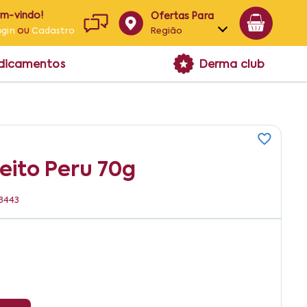
em-vindo!
Ofertas Para
ou
Região
ogin
Cadastro
Alagoas
edicamentos
Derma club
Bahia
Paraíba
Pernambuco
eito Peru 70g
23443