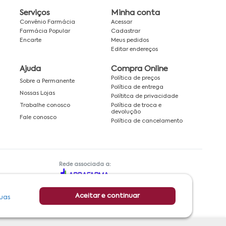
Serviços
Minha conta
Convênio Farmácia
Acessar
Farmácia Popular
Cadastrar
Encarte
Meus pedidos
Editar endereços
Ajuda
Compra Online
Política de preços
Sobre a Permanente
Política de entrega
Nossas Lojas
Polítitca de privacidade
Política de troca e
Trabalhe conosco
devolução
Fale conosco
Política de cancelamento
Rede associada a:
Aceitar e continuar
uas