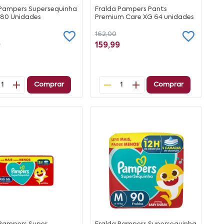
 Pampers Supersequinha
Fralda Pampers Pants
80 Unidades
Premium Care XG 64 unidades
162,00
9
159,99
Comprar
Comprar
1
1