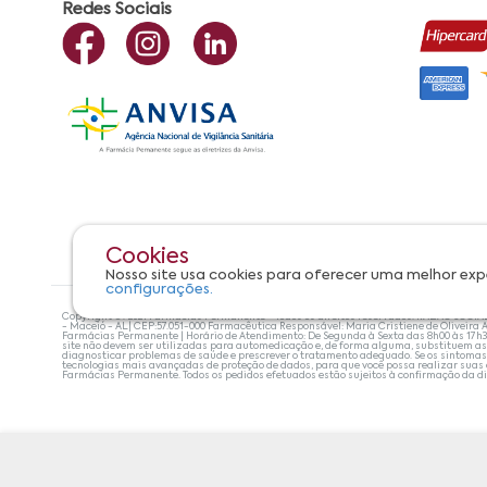
Redes Sociais
Cookies
Nosso site usa cookies para oferecer uma melhor exp
configurações.
Copyright ©? 2021 Farmácias Permanente - Todos os direitos reservados. RAZÃO SOCIA
- Maceió - AL| CEP:57.051-000 Farmacêutica Responsável: Maria Cristiene de Oliveira A
Farmácias Permanente | Horário de Atendimento: De Segunda à Sexta das 8h00 às 17h
site não devem ser utilizadas para automedicação e, de forma alguma, substituem as
diagnosticar problemas de saúde e prescrever o tratamento adequado. Se os sintoma
tecnologias mais avançadas de proteção de dados, para que você possa realizar suas
Farmácias Permanente. Todos os pedidos efetuados estão sujeitos à confirmação da d