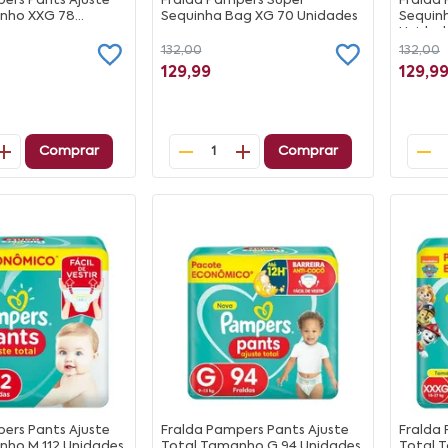
ers Pants Ajuste
Fralda Pampers Super
Fralda
nho XXG 78
Sequinha Bag XG 70 Unidades
Sequin
Unidad
132,00
132,00
129,99
129,9
Comprar
Comprar
1
ers Pants Ajuste
Fralda Pampers Pants Ajuste
Fralda 
nho M 112 Unidades
Total Tamanho G 94 Unidades
Total 