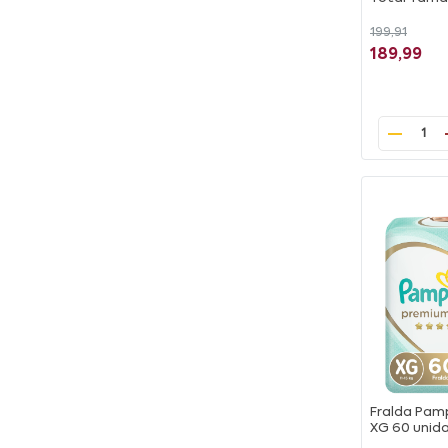
199,91
189,99
1
Fralda Pam
XG 60 unid