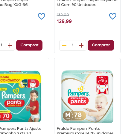
 Pampers Super
Fralda Pampers Supersequinha
ha Bag XXG 66
M Com 90 Unidades
es
132,00
9
129,99
Comprar
Comprar
1
1
Pampers Pants Ajuste
Fralda Pampers Pants
Tamanho XXG 70
Premium Care M 78 unidades