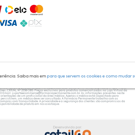
eriência. Saiba mais em
para que servem os cookies e como mudar s
L | COMERCIAL DRUGSTORE|CNPJ: 05.230.009/0009-60 | End: Av. Tomas Espindola nº 630 - Farol
lves, CRF/AL Nº 2558 OBS: Preços exclusivos para produtos comercializados na Loja Virtual da
30 Email:
suporteecommerce@farmaciapermanente.com.br
. As informações presentes neste
 orientações de um profissional da área médica. Apenas o médico está capacitado para
s persistirem, um médico deve ser consultado. A Farmácia Permanente trabalha com as
 compras com tranquilidade. A privacidade e a segurança dos clientes são compromissos da
isponibilidade de produto em nosso estoque.
Desenvolvido por: