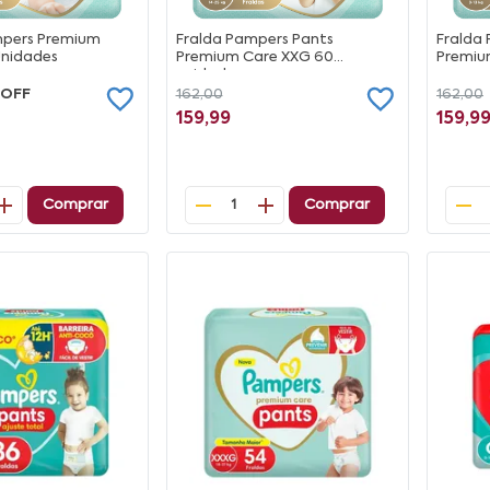
mpers Premium
Fralda Pampers Pants
Fralda
Unidades
Premium Care XXG 60
Premiu
unidades
 OFF
162,00
162,00
159,99
159,9
Comprar
Comprar
1