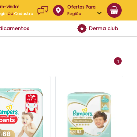
em-vindo!
Ofertas Para
ou
Região
ogin
Cadastro
Alagoas
edicamentos
Derma club
Bahia
Paraíba
Pernambuco
1