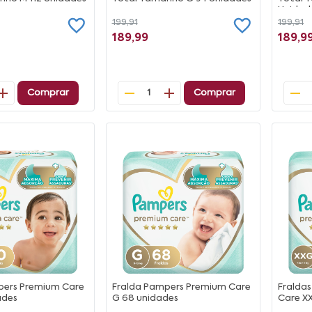
Unidad
199,91
199,91
189,99
189,9
Comprar
Comprar
1
pers Premium Care
Fralda Pampers Premium Care
Fralda
ades
G 68 unidades
Care X