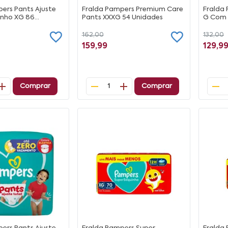
ers Pants Ajuste
Fralda Pampers Premium Care
Fralda
nho XG 86
Pants XXXG 54 Unidades
G Com 
162,00
132,00
159,99
129,9
Comprar
Comprar
1