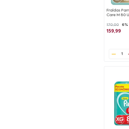
Fraldas Pa
Care M 80 
170,00
6%
159,99
1