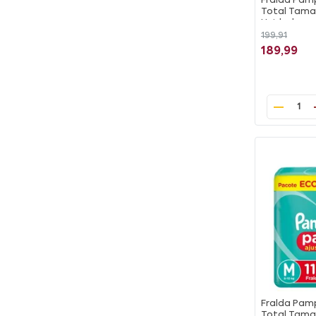
Fralda Pamp
Total Tama
Unidades
199,91
189,99
1
Fralda Pamp
Total Tama