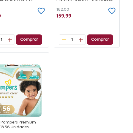
es
162,00
9
159,99
Comprar
Comprar
1
1
s Pampers Premium
XG 56 Unidades