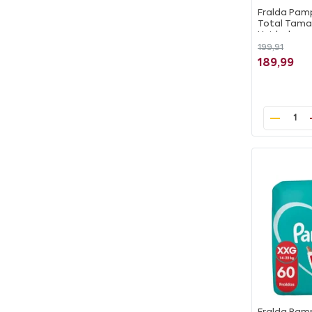
Fralda Pamp
Total Tama
Unidades
199,91
189,99
1