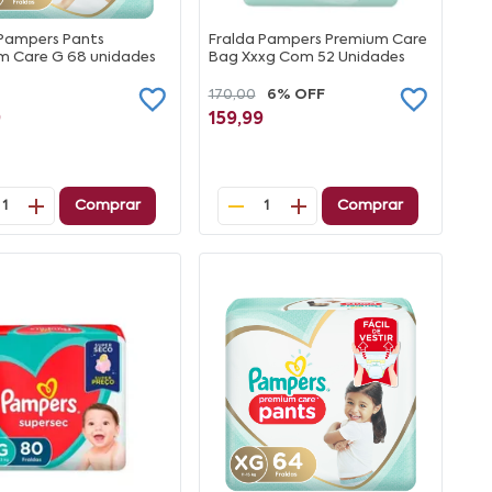
 Pampers Pants
Fralda Pampers Premium Care
m Care G 68 unidades
Bag Xxxg Com 52 Unidades
170,00
6% OFF
9
159,99
Comprar
Comprar
1
1