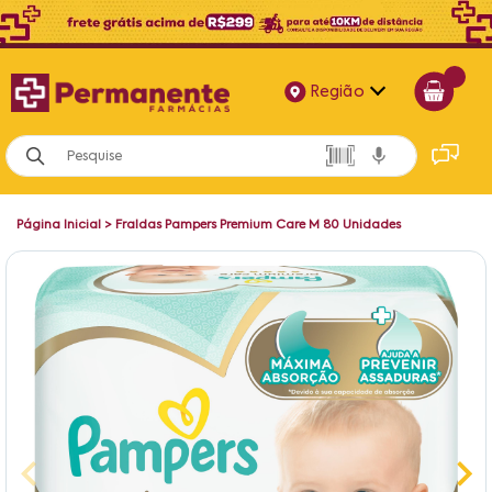
Região
Alagoas
Bahia
Página Inicial
>
Fraldas Pampers Premium Care M 80 Unidades
Paraíba
Pernambuco