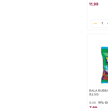
11,99
1
BALA BUBBA
82,5G
8,99
11% O