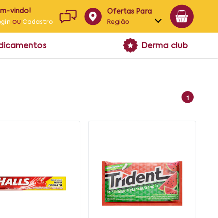
em-vindo!
Ofertas Para
ou
Região
ogin
Cadastro
Alagoas
edicamentos
Derma club
Bahia
Paraíba
Pernambuco
1