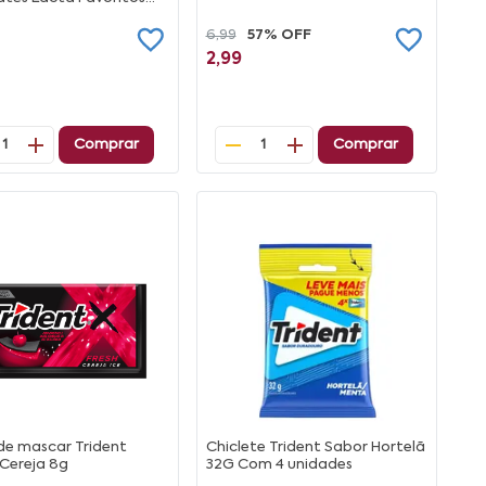
6,99
57% OFF
2,99
Comprar
Comprar
1
1
e mascar Trident
Chiclete Trident Sabor Hortelã
Cereja 8g
32G Com 4 unidades