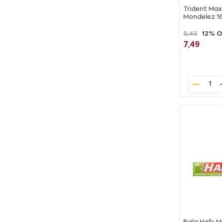
Trident Max
Mondelez 1
8,49
12% 
7,49
1