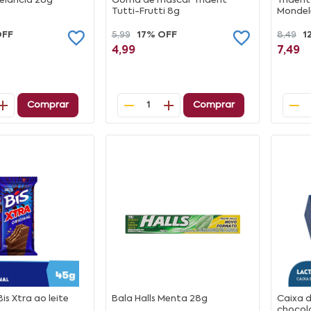
Melancia 28g
Goma de mascar Trident
Trident
Tutti-Frutti 8g
Mondel
OFF
5,99
17% OFF
8,49
1
4,99
7,49
Comprar
Comprar
1
is Xtra ao leite
Bala Halls Menta 28g
Caixa 
chocol