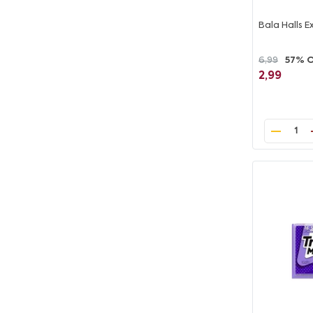
Bala Halls E
6,99
57% 
2,99
1