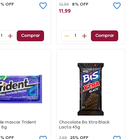
7% OFF
12,99
8% OFF
11,99
Comprar
Comprar
1
1
e mascar Trident
Chocolate Bis Xtra Black
ã 8g
Lacta 45g
7% OFF
7,99
25% OFF