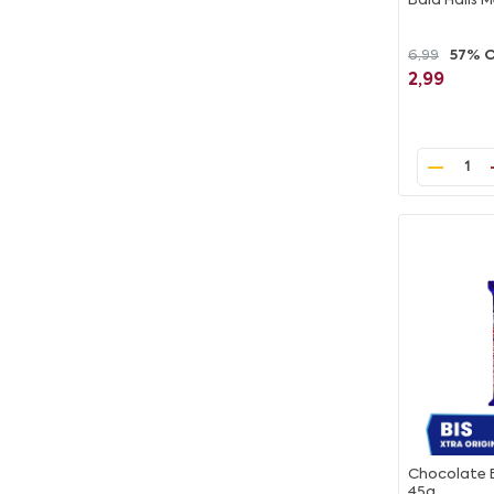
Bala Halls 
6,99
57% 
2,99
1
Chocolate B
45g