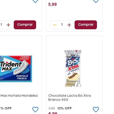
5,99
Comprar
Comprar
1
1
t Max Hortela Mondelez
Chocolate Lacta Bis Xtra
Branco 45G
2% OFF
7,99
13% OFF