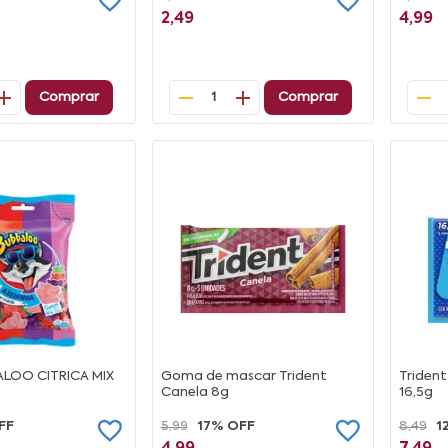
2,49
4,99
Comprar
Comprar
1
LOO CITRICA MIX
Goma de mascar Trident
Triden
Canela 8g
16,5g
FF
5,99
17% OFF
8,49
1