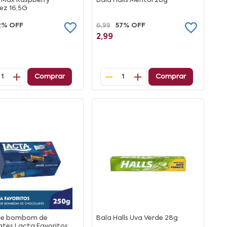
 Max Raspberry
Bala Halls Mentol 28g
ez 16,5G
2% OFF
6,99
57% OFF
2,99
Comprar
Comprar
1
1
de bombom de
Bala Halls Uva Verde 28g
ates Lacta Favoritos