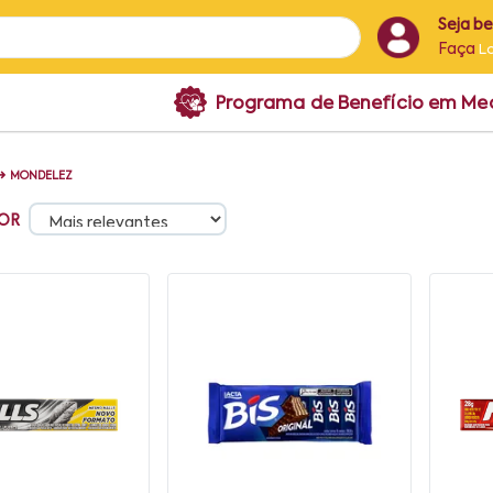
Seja b
Faça
L
Programa de Benefício em M
➜
MONDELEZ
OR