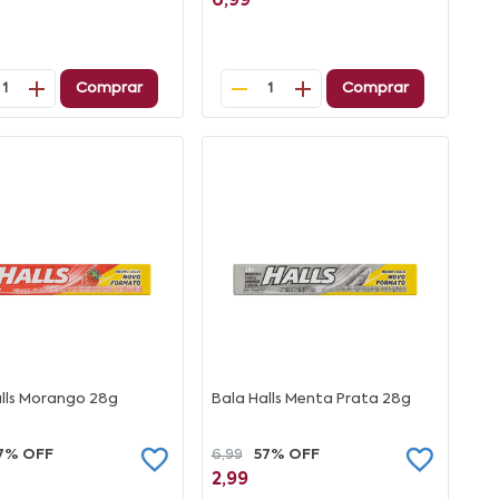
6,99
Comprar
Comprar
1
1
alls Morango 28g
Bala Halls Menta Prata 28g
7% OFF
6,99
57% OFF
2,99