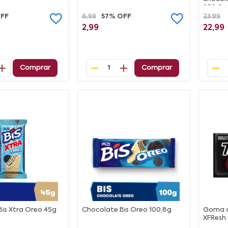
250,6g
OFF
6,99
57% OFF
23,99
2,99
22,99
Comprar
Comprar
1
is Xtra Oreo 45g
Chocolate Bis Oreo 100,8g
Goma d
XFResh 