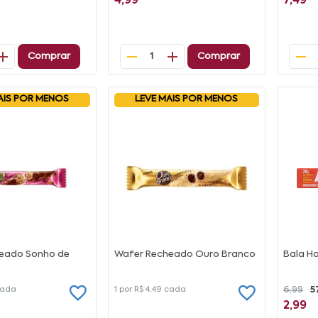
4,99
7,49
Comprar
Comprar
1
AIS POR MENOS
LEVE MAIS POR MENOS
eado Sonho de
Wafer Recheado Ouro Branco
Bala H
ada
1 por
R$ 4,49
cada
6,99
5
2,99