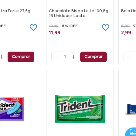
xtra Forte 27,5g
Chocolate Bis Ao Leite 100,8g
Bala Ha
16 Unidades Lacta
OFF
12,99
8% OFF
6,99
5
11,99
2,99
Comprar
Comprar
1