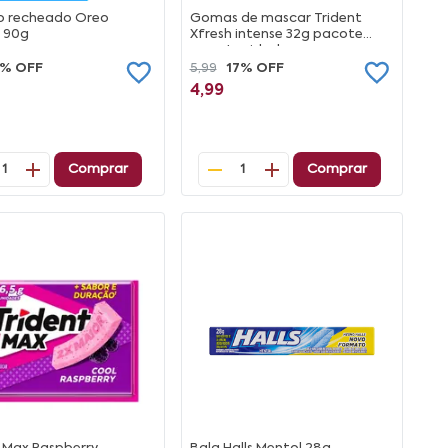
to recheado Oreo
Gomas de mascar Trident
l 90g
Xfresh intense 32g pacote
com 4 unidades
3% OFF
5,99
17% OFF
4,99
Comprar
Comprar
1
1