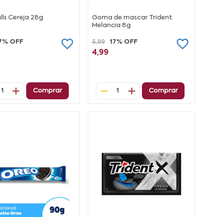
lls Cereja 28g
Goma de mascar Trident
Melancia 8g
7% OFF
5,99
17% OFF
4,99
Comprar
Comprar
1
1