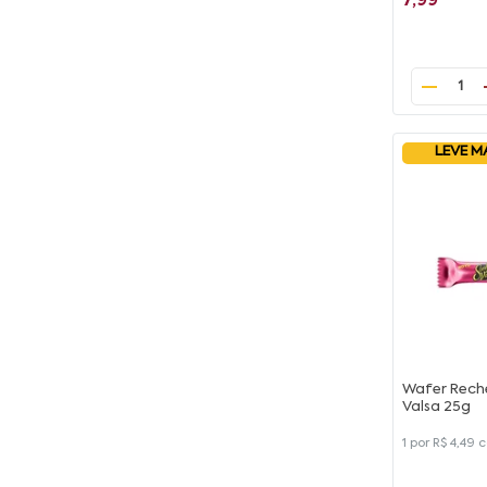
7,99
1
LEVE M
Wafer Rech
Valsa 25g
1 por
R$ 4,49
c