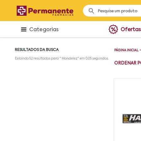
Categorias
Ofertas
RESULTADOS DA BUSCA
PÁGINA INICIAL
Exibindo
52
resultados para "
Mondelez
" em
0,05
segundos.
ORDENAR P