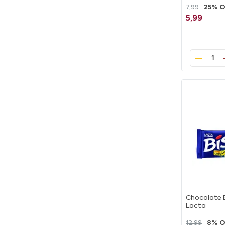
7,99
25% 
5,99
1
Chocolate B
Lacta
12,99
8% O