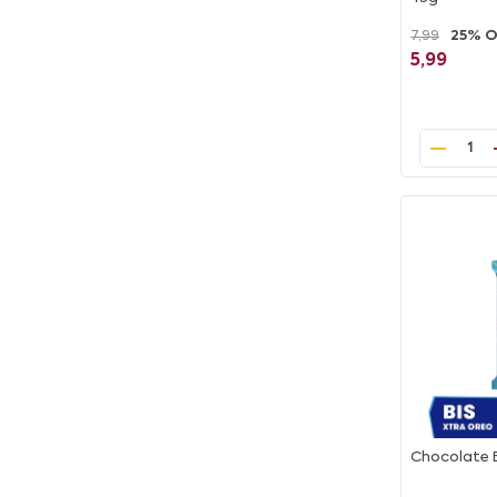
7,99
25% 
5,99
1
Chocolate B