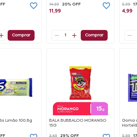
OFF
14,99
20% OFF
5,99
1
11,99
4,99
Comprar
Comprar
1
is Limão 100,8g
BALA BUBBALOO MORANGO
Goma d
15G
Hortel
FF
3,49
29% OFF
5,99
1