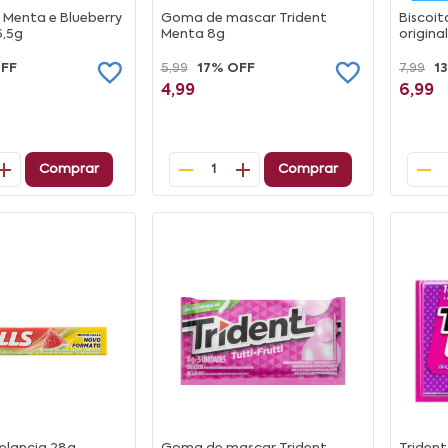
 Menta e Blueberry
Goma de mascar Trident
Biscoi
6,5g
Menta 8g
origina
OFF
5,99
17% OFF
7,99
1
4,99
6,99
Comprar
Comprar
1