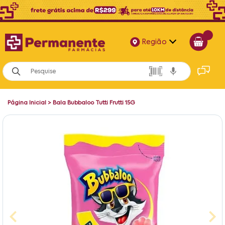
Região
Alagoas
Bahia
Página Inicial
>
Bala Bubbaloo Tutti Frutti 15G
Paraíba
Pernambuco