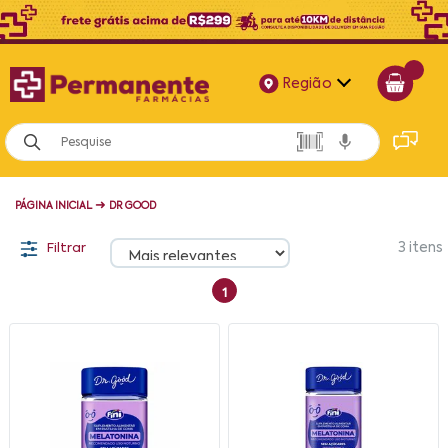
Região
Alagoas
Bahia
➜
PÁGINA INICIAL
DR GOOD
Paraíba
Filtrar
3
itens
Pernambuco
1