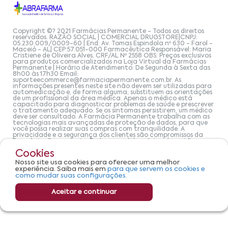
Copyright ©? 2021 Farmácias Permanente - Todos os direitos
reservados. RAZÃO SOCIAL | COMERCIAL DRUGSTORE|CNPJ:
05.230.009/0009-60 | End: Av. Tomas Espindola nº 630 - Farol -
Maceió - AL| CEP:57.051-000 Farmacêutica Responsável: Maria
Cristiene de Oliveira Alves, CRF/AL Nº 2558 OBS: Preços exclusivos
para produtos comercializados na Loja Virtual da Farmácias
Permanente | Horário de Atendimento: De Segunda à Sexta das
8h00 às 17h30 Email:
suporteecommerce@farmaciapermanente.com.br
. As
informações presentes neste site não devem ser utilizadas para
automedicação e, de forma alguma, substituem as orientações
de um profissional da área médica. Apenas o médico está
capacitado para diagnosticar problemas de saúde e prescrever
o tratamento adequado. Se os sintomas persistirem, um médico
deve ser consultado. A Farmácia Permanente trabalha com as
tecnologias mais avançadas de proteção de dados, para que
você possa realizar suas compras com tranquilidade. A
privacidade e a segurança dos clientes são compromissos da
Farmácias Permanente. Todos os pedidos efetuados estão
sujeitos à confirmação da disponibilidade de produto em nosso
Cookies
estoque.
Nosso site usa cookies para oferecer uma melhor
experiência. Saiba mais em
para que servem os cookies e
como mudar suas configurações.
Aceitar e continuar