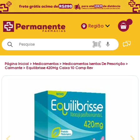
Região
Alagoas
Bahia
Página Inicial
>
Medicamentos
>
Medicamentos Isentos De Prescrição
>
Paraíba
Calmante
>
Equilibrisse 420Mg Caixa 10 Comp Rev
Pernambuco