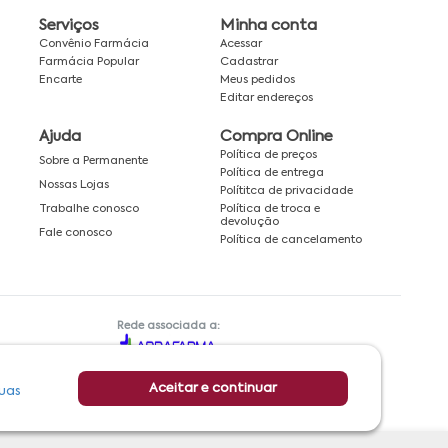
Serviços
Minha conta
Convênio Farmácia
Acessar
Farmácia Popular
Cadastrar
Encarte
Meus pedidos
Editar endereços
Ajuda
Compra Online
Política de preços
Sobre a Permanente
Política de entrega
Nossas Lojas
Polítitca de privacidade
Política de troca e
Trabalhe conosco
devolução
Fale conosco
Política de cancelamento
Rede associada a:
Aceitar e continuar
uas