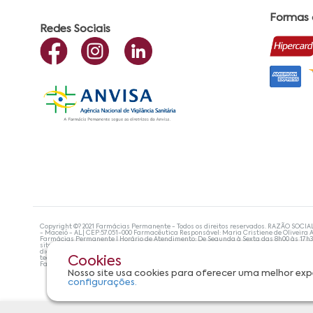
Formas
Redes Sociais
Copyright ©? 2021 Farmácias Permanente - Todos os direitos reservados. RAZÃO SOCIA
- Maceió - AL| CEP:57.051-000 Farmacêutica Responsável: Maria Cristiene de Oliveira A
Farmácias Permanente | Horário de Atendimento: De Segunda à Sexta das 8h00 às 17h
site não devem ser utilizadas para automedicação e, de forma alguma, substituem as
diagnosticar problemas de saúde e prescrever o tratamento adequado. Se os sintoma
tecnologias mais avançadas de proteção de dados, para que você possa realizar suas
Cookies
Farmácias Permanente. Todos os pedidos efetuados estão sujeitos à confirmação da d
Nosso site usa cookies para oferecer uma melhor exp
configurações.