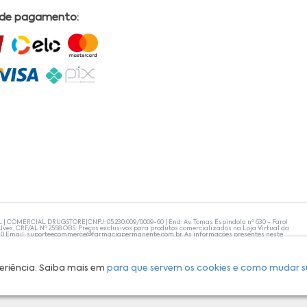
 de pagamento:
L | COMERCIAL DRUGSTORE|CNPJ: 05.230.009/0009-60 | End: Av. Tomas Espindola nº 630 - Farol
lves, CRF/AL Nº 2558 OBS: Preços exclusivos para produtos comercializados na Loja Virtual da
30 Email:
suporteecommerce@farmaciapermanente.com.br
. As informações presentes neste
 orientações de um profissional da área médica. Apenas o médico está capacitado para
s persistirem, um médico deve ser consultado. A Farmácia Permanente trabalha com as
 compras com tranquilidade. A privacidade e a segurança dos clientes são compromissos da
isponibilidade de produto em nosso estoque.
eriência. Saiba mais em
para que servem os cookies e como mudar s