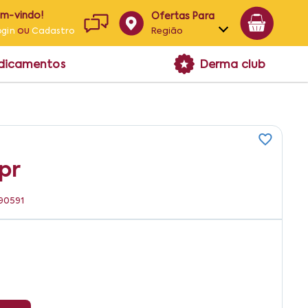
em-vindo!
Ofertas Para
ou
Região
ogin
Cadastro
Alagoas
edicamentos
Derma club
Bahia
Paraíba
Pernambuco
pr
290591