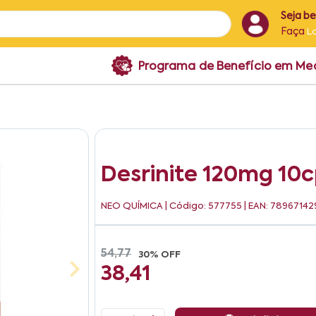
Seja b
Faça
L
Programa de Benefício em M
Desrinite 120mg 10c
NEO QUÍMICA
| Código: 577755 | EAN: 7896714
54,77
30% OFF
38,41