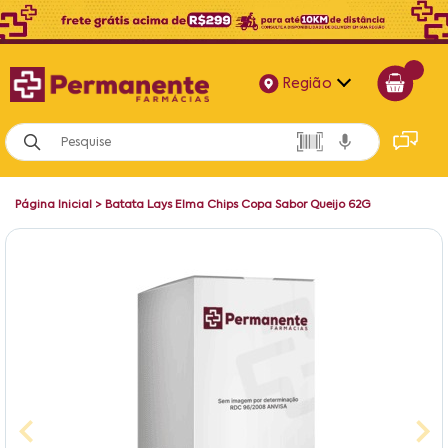
Região
Alagoas
Bahia
Página Inicial
>
Batata Lays Elma Chips Copa Sabor Queijo 62G
Paraíba
Pernambuco