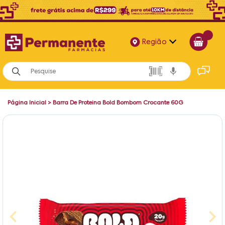
Região
Alagoas
Bahia
Página Inicial
>
Barra De Proteina Bold Bombom Crocante 60G
Paraíba
Pernambuco