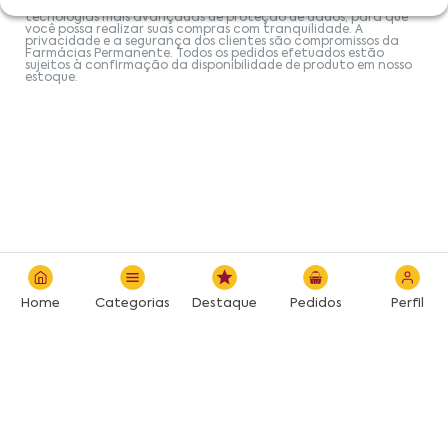
deve ser consultado. A Farmácia Permanente trabalha com as
tecnologias mais avançadas de proteção de dados, para que
você possa realizar suas compras com tranquilidade. A
privacidade e a segurança dos clientes são compromissos da
Farmácias Permanente. Todos os pedidos efetuados estão
sujeitos à confirmação da disponibilidade de produto em nosso
estoque.
Home
Categorias
Destaque
Pedidos
Perfil