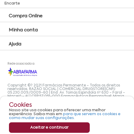
Encarte
Compra Online
Minha conta
Ajuda
Rede associada a:
Copyright ©? 2021 Farmácias Permanente - Todos os direitos
reservados. RAZÃO SOCIAL | COMERCIAL DRUGSTORE|CNPJ:
05.230.009/0009-60 | End: Av. Tomas Espindola nº 630 - Farol -
Maceió - AL| CEP:57.051-000 Farmacêutica Responsável: Maria
Cristiene de Oliveira Alves, CRF/AL Nº 2558 OBS: Preços exclusivos
para produtos comercializados na Loja Virtual da Farmácias
Cookies
Permanente | Horário de Atendimento: De Segunda à Sexta das
Nosso site usa cookies para oferecer uma melhor
8h00 às 17h30 Email:
experiência. Saiba mais em
para que servem os cookies e
suporteecommerce@farmaciapermanente.com.br
. As
informações presentes neste site não devem ser utilizadas para
como mudar suas configurações.
automedicação e, de forma alguma, substituem as orientações
de um profissional da área médica. Apenas o médico está
Aceitar e continuar
capacitado para diagnosticar problemas de saúde e prescrever
o tratamento adequado. Se os sintomas persistirem, um médico