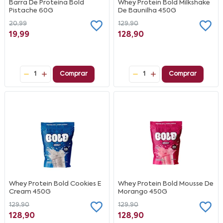
Barra De Proteína Bold
Whey Protein Bold Milkshake
Pistache 60G
De Baunilha 450G
20,99
129,90
19,99
128,90
1
Comprar
1
Comprar
Whey Protein Bold Cookies E
Whey Protein Bold Mousse De
Cream 450G
Morango 450G
129,90
129,90
128,90
128,90