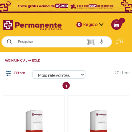
Região
Alagoas
Bahia
➜
PÁGINA INICIAL
BOLD
Paraíba
Filtrar
20
itens
Pernambuco
1