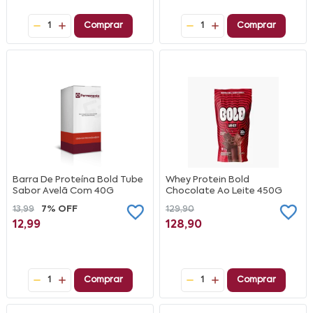
1
Comprar
1
Comprar
Barra De Proteína Bold Tube
Whey Protein Bold
Sabor Avelã Com 40G
Chocolate Ao Leite 450G
13,99
7% OFF
129,90
12,99
128,90
1
Comprar
1
Comprar