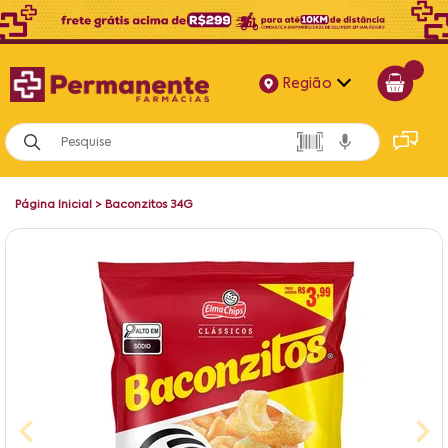
Região
Alagoas
Bahia
Página Inicial
>
Baconzitos 34G
Paraíba
Pernambuco