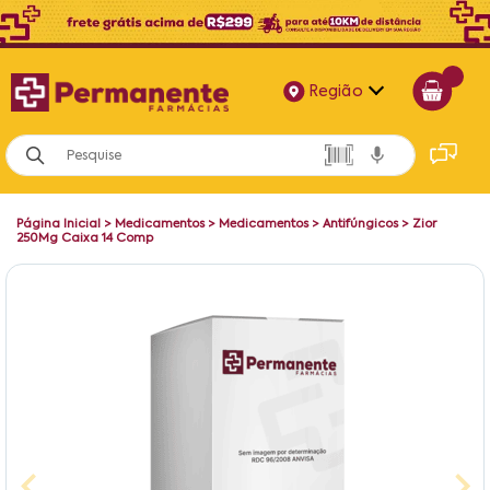
Região
Alagoas
Bahia
Página Inicial
>
Medicamentos
>
Medicamentos
>
Antifúngicos
>
Zior
Paraíba
250Mg Caixa 14 Comp
Pernambuco