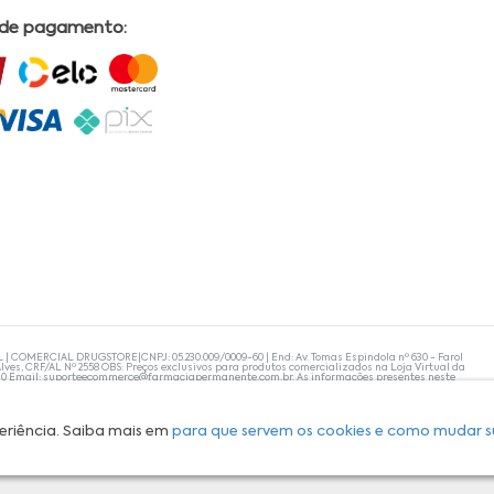
 de pagamento:
L | COMERCIAL DRUGSTORE|CNPJ: 05.230.009/0009-60 | End: Av. Tomas Espindola nº 630 - Farol
lves, CRF/AL Nº 2558 OBS: Preços exclusivos para produtos comercializados na Loja Virtual da
30 Email:
suporteecommerce@farmaciapermanente.com.br
. As informações presentes neste
 orientações de um profissional da área médica. Apenas o médico está capacitado para
s persistirem, um médico deve ser consultado. A Farmácia Permanente trabalha com as
 compras com tranquilidade. A privacidade e a segurança dos clientes são compromissos da
isponibilidade de produto em nosso estoque.
eriência. Saiba mais em
para que servem os cookies e como mudar s