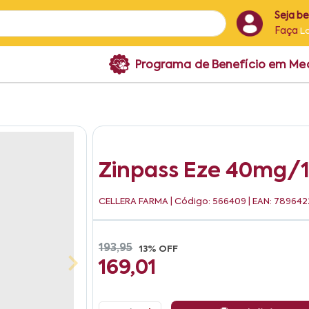
Seja b
Faça
L
Programa de Benefício em M
Zinpass Eze 40mg/
CELLERA FARMA
| Código: 566409 | EAN: 78964
193,95
13% OFF
169,01