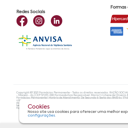
Formas
Redes Sociais
Copyright ©? 2021 Farmácias Permanente - Todos os direitos reservados. RAZÃO SOCIA
- Maceió - AL| CEP:57.051-000 Farmacêutica Responsável: Maria Cristiene de Oliveira A
Farmácias Permanente | Horário de Atendimento: De Segunda à Sexta das 8h00 às 17h
site não devem ser utilizadas para automedicação e, de forma alguma, substituem as
diagnosticar problemas de saúde e prescrever o tratamento adequado. Se os sintoma
tecnologias mais avançadas de proteção de dados, para que você possa realizar suas
Cookies
Farmácias Permanente. Todos os pedidos efetuados estão sujeitos à confirmação da d
Nosso site usa cookies para oferecer uma melhor exp
configurações.