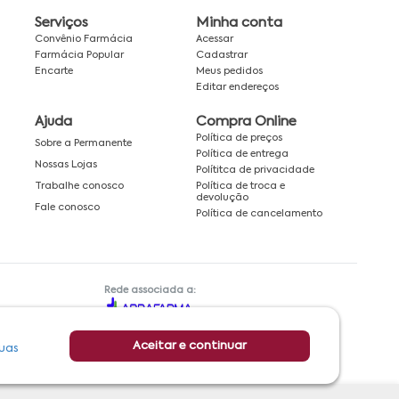
Serviços
Minha conta
Convênio Farmácia
Acessar
Farmácia Popular
Cadastrar
Encarte
Meus pedidos
Editar endereços
Ajuda
Compra Online
Política de preços
Sobre a Permanente
Política de entrega
Nossas Lojas
Polítitca de privacidade
Política de troca e
Trabalhe conosco
devolução
Fale conosco
Política de cancelamento
Rede associada a:
Aceitar e continuar
uas