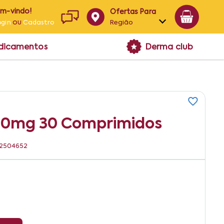
em-vindo!
Ofertas Para
ou
Região
ogin
Cadastro
Alagoas
edicamentos
Derma club
Bahia
Paraíba
Pernambuco
10mg 30 Comprimidos
22504652