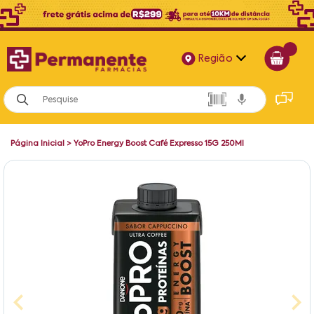
Região
Alagoas
Bahia
Página Inicial
>
YoPro Energy Boost Café Expresso 15G 250Ml
Paraíba
Pernambuco