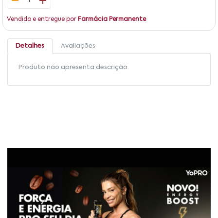
1
Vendido e entregue por
Farmácia Permanente
Detalhes
Avaliações
Produto não apresenta descrição.