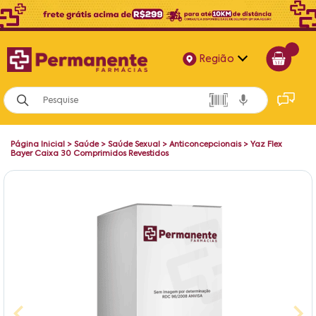
Região
Alagoas
Bahia
Página Inicial
>
Saúde
>
Saúde Sexual
>
Anticoncepcionais
>
Yaz Flex
Paraíba
Bayer Caixa 30 Comprimidos Revestidos
Pernambuco