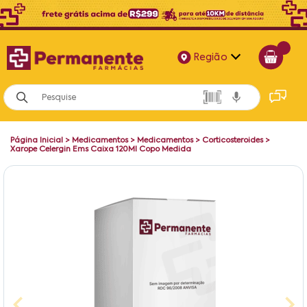
Região
Alagoas
Bahia
Página Inicial
>
Medicamentos
>
Medicamentos
>
Corticosteroides
>
Paraíba
Xarope Celergin Ems Caixa 120Ml Copo Medida
Pernambuco