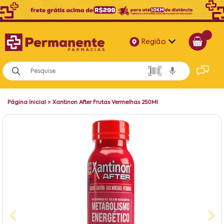
Região
Alagoas
Bahia
Página Inicial
>
Xantinon After Frutas Vermelhas 250Ml
Paraíba
Pernambuco