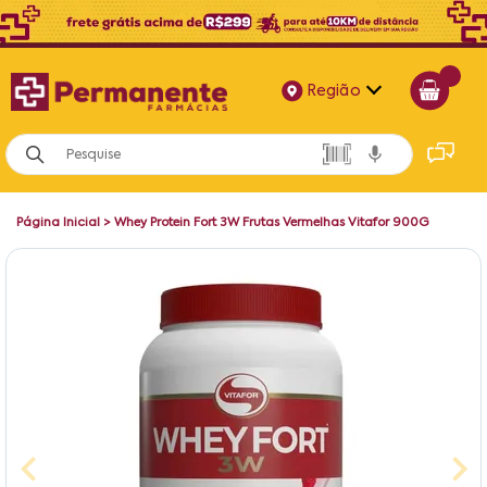
Região
Alagoas
Bahia
Página Inicial
>
Whey Protein Fort 3W Frutas Vermelhas Vitafor 900G
Paraíba
Pernambuco