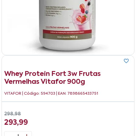
Whey Protein Fort 3w Frutas
Vermelhas Vitafor 900g
VITAFOR
| Código: 594703 | EAN: 7898665433751
298,98
293,99