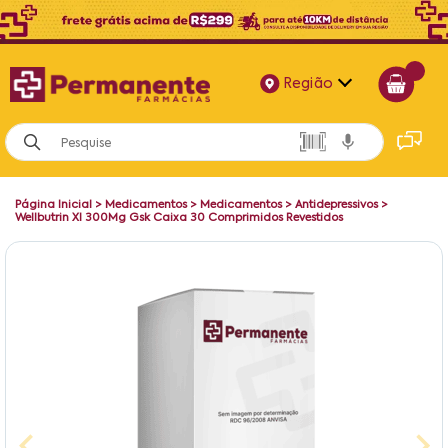
Região
Alagoas
Bahia
Página Inicial
>
Medicamentos
>
Medicamentos
>
Antidepressivos
>
Paraíba
Wellbutrin Xl 300Mg Gsk Caixa 30 Comprimidos Revestidos
Pernambuco