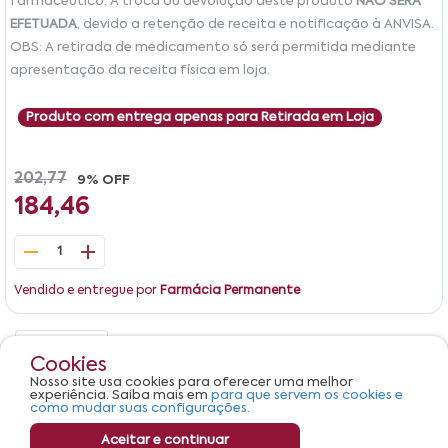
farmacêutico. A troca ou devolução deste produto
NÃO SERÁ
EFETUADA
, devido a retenção de receita e notificação à ANVISA.
OBS: A retirada de medicamento só será permitida mediante
apresentação da receita física em loja.
Produto com entrega apenas para Retirada em Loja
202,77
9% OFF
184,46
1
Vendido e entregue por
Farmácia Permanente
Detalhes
Avaliações
Cookies
Nosso site usa cookies para oferecer uma melhor
Produto não apresenta descrição.
experiência. Saiba mais em
para que servem os cookies e
como mudar suas configurações.
Aceitar e continuar