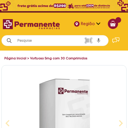
Região
Alagoas
Bahia
Página Inicial
>
Vurtuoso 5mg com 30 Comprimidos
Paraíba
Pernambuco