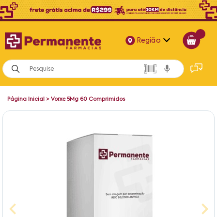
Região
Alagoas
Bahia
Página Inicial
>
Vorxe 5Mg 60 Comprimidos
Paraíba
Pernambuco