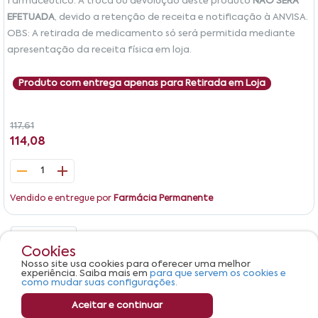
farmacêutico. A troca ou devolução deste produto
NÃO SERÁ
EFETUADA
, devido a retenção de receita e notificação à ANVISA.
OBS: A retirada de medicamento só será permitida mediante
apresentação da receita física em loja.
Produto com entrega apenas para Retirada em Loja
117,61
114,08
1
Vendido e entregue por
Farmácia Permanente
Detalhes
Avaliações
Cookies
Nosso site usa cookies para oferecer uma melhor
Produto não apresenta descrição.
experiência. Saiba mais em
para que servem os cookies e
como mudar suas configurações.
Aceitar e continuar
Comprar