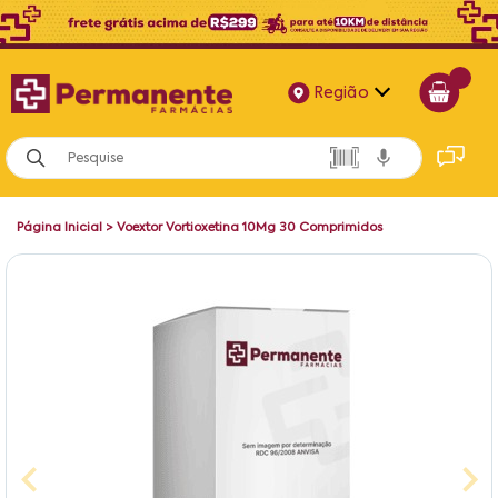
Região
Alagoas
Bahia
Página Inicial
>
Voextor Vortioxetina 10Mg 30 Comprimidos
Paraíba
Pernambuco