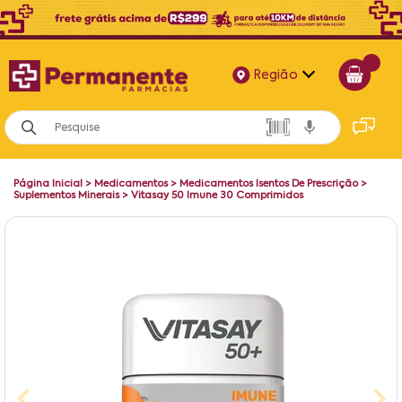
Região
Alagoas
Bahia
Página Inicial
>
Medicamentos
>
Medicamentos Isentos De Prescrição
>
Paraíba
Suplementos Minerais
>
Vitasay 50 Imune 30 Comprimidos
Pernambuco