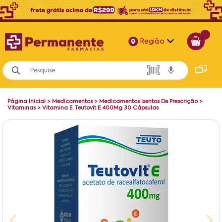
Região
Alagoas
Bahia
Página Inicial
>
Medicamentos
>
Medicamentos Isentos De Prescrição
>
Paraíba
Vitaminas
>
Vitamina E Teutovit E 400Mg 30 Cápsulas
Pernambuco