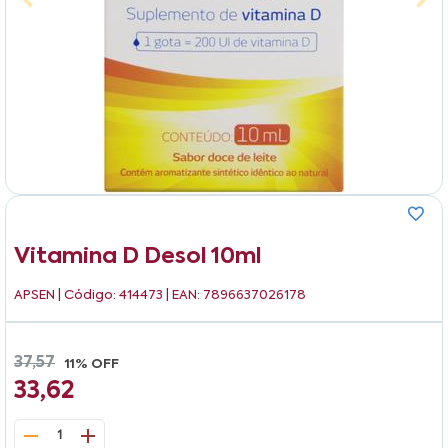
Vitamina D Desol 10ml
APSEN
| Código: 414473 | EAN: 7896637026178
37,57
11% OFF
33,62
1