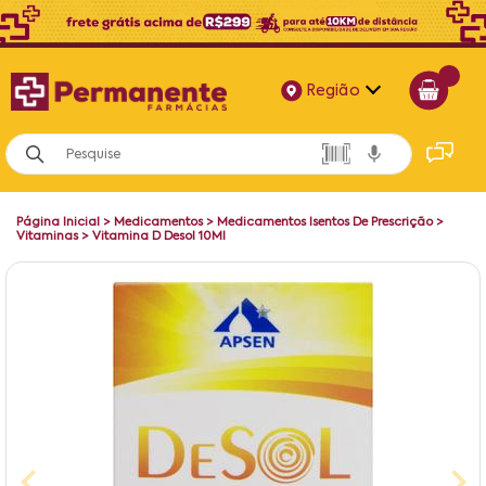
Região
Alagoas
Bahia
Página Inicial
>
Medicamentos
>
Medicamentos Isentos De Prescrição
>
Paraíba
Vitaminas
>
Vitamina D Desol 10Ml
Pernambuco