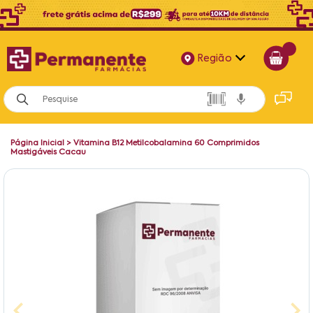
Região
Alagoas
Bahia
Página Inicial
>
Vitamina B12 Metilcobalamina 60 Comprimidos
Paraíba
Mastigáveis Cacau
Pernambuco