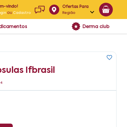
em-vindo!
Ofertas Para
ou
Região
ogin
Cadastro
Alagoas
edicamentos
Derma club
Bahia
Paraíba
Pernambuco
ulas Ifbrasil
54