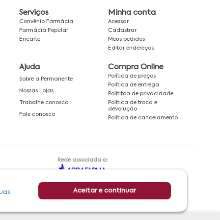
Serviços
Minha conta
Convênio Farmácia
Acessar
Farmácia Popular
Cadastrar
Encarte
Meus pedidos
Editar endereços
Ajuda
Compra Online
Política de preços
Sobre a Permanente
Política de entrega
Nossas Lojas
Polítitca de privacidade
Política de troca e
Trabalhe conosco
devolução
Fale conosco
Política de cancelamento
Rede associada a:
Aceitar e continuar
uas