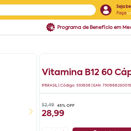
Seja b
Faça
L
Programa de Benefício em M
Vitamina B12 60 Cáps
IFBRASIL
| Código: 593858 | EAN: 79088826001
52,49
45% OFF
28,99