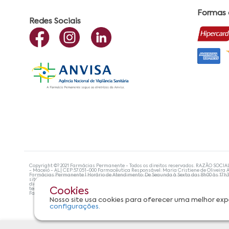
Formas
Redes Sociais
Copyright ©? 2021 Farmácias Permanente - Todos os direitos reservados. RAZÃO SOCIA
- Maceió - AL| CEP:57.051-000 Farmacêutica Responsável: Maria Cristiene de Oliveira A
Farmácias Permanente | Horário de Atendimento: De Segunda à Sexta das 8h00 às 17h
site não devem ser utilizadas para automedicação e, de forma alguma, substituem as
diagnosticar problemas de saúde e prescrever o tratamento adequado. Se os sintoma
tecnologias mais avançadas de proteção de dados, para que você possa realizar suas
Cookies
Farmácias Permanente. Todos os pedidos efetuados estão sujeitos à confirmação da d
Nosso site usa cookies para oferecer uma melhor exp
configurações.