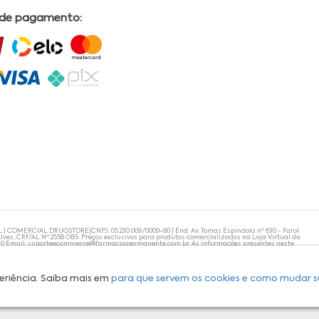
 de pagamento:
L | COMERCIAL DRUGSTORE|CNPJ: 05.230.009/0009-60 | End: Av. Tomas Espindola nº 630 - Farol
lves, CRF/AL Nº 2558 OBS: Preços exclusivos para produtos comercializados na Loja Virtual da
30 Email:
suporteecommerce@farmaciapermanente.com.br
. As informações presentes neste
 orientações de um profissional da área médica. Apenas o médico está capacitado para
s persistirem, um médico deve ser consultado. A Farmácia Permanente trabalha com as
 compras com tranquilidade. A privacidade e a segurança dos clientes são compromissos da
isponibilidade de produto em nosso estoque.
eriência. Saiba mais em
para que servem os cookies e como mudar s