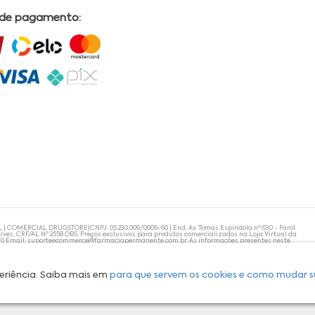
 de pagamento:
L | COMERCIAL DRUGSTORE|CNPJ: 05.230.009/0009-60 | End: Av. Tomas Espindola nº 630 - Farol
lves, CRF/AL Nº 2558 OBS: Preços exclusivos para produtos comercializados na Loja Virtual da
30 Email:
suporteecommerce@farmaciapermanente.com.br
. As informações presentes neste
 orientações de um profissional da área médica. Apenas o médico está capacitado para
s persistirem, um médico deve ser consultado. A Farmácia Permanente trabalha com as
 compras com tranquilidade. A privacidade e a segurança dos clientes são compromissos da
isponibilidade de produto em nosso estoque.
eriência. Saiba mais em
para que servem os cookies e como mudar s