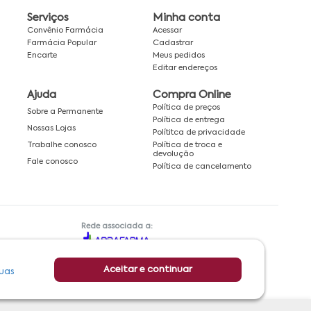
Serviços
Minha conta
Convênio Farmácia
Acessar
Farmácia Popular
Cadastrar
Encarte
Meus pedidos
Editar endereços
Ajuda
Compra Online
Política de preços
Sobre a Permanente
Política de entrega
Nossas Lojas
Polítitca de privacidade
Política de troca e
Trabalhe conosco
devolução
Fale conosco
Política de cancelamento
Rede associada a:
Aceitar e continuar
uas