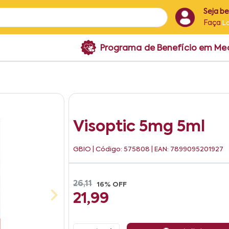
Seja b
Faça
L
Programa de Benefício em M
Visoptic 5mg 5ml
GBIO
| Código: 575808 | EAN: 7899095201927
26,11
16% OFF
21,99