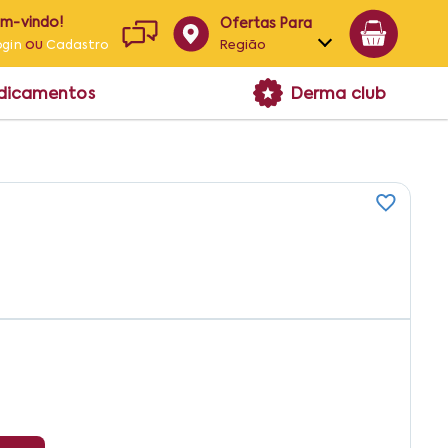
em-vindo!
Ofertas Para
ou
Região
ogin
Cadastro
Alagoas
edicamentos
Derma club
Bahia
Paraíba
Pernambuco