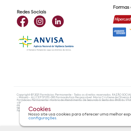
Formas
Redes Sociais
Copyright ©? 2021 Farmácias Permanente - Todos os direitos reservados. RAZÃO SOCIA
- Maceió - AL| CEP:57.051-000 Farmacêutica Responsável: Maria Cristiene de Oliveira A
Farmácias Permanente | Horário de Atendimento: De Segunda à Sexta das 8h00 às 17h
site não devem ser utilizadas para automedicação e, de forma alguma, substituem as
diagnosticar problemas de saúde e prescrever o tratamento adequado. Se os sintoma
tecnologias mais avançadas de proteção de dados, para que você possa realizar suas
Cookies
Farmácias Permanente. Todos os pedidos efetuados estão sujeitos à confirmação da d
Nosso site usa cookies para oferecer uma melhor exp
configurações.