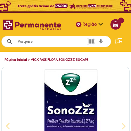
Região
Alagoas
Bahia
Página Inicial
>
VICK PASSIFLORA SONOZZZ 30CAPS
Paraíba
Pernambuco