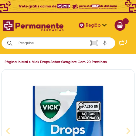
Região
Alagoas
Bahia
Página Inicial
>
Vick Drops Sabor Gengibre Com 20 Pastilhas
Paraíba
Pernambuco