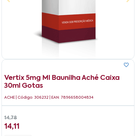
Vertix 5mg Ml Baunilha Aché Caixa
30ml Gotas
ACHE
| Código: 306232 | EAN: 7896658004834
14,78
14,11