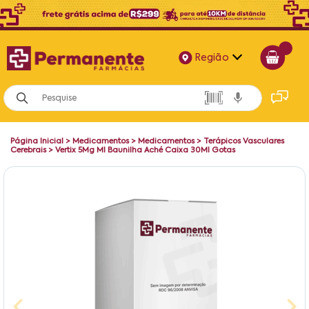
Região
Alagoas
Bahia
Página Inicial
>
Medicamentos
>
Medicamentos
>
Terápicos Vasculares
Paraíba
Cerebrais
>
Vertix 5Mg Ml Baunilha Aché Caixa 30Ml Gotas
Pernambuco