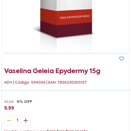
Vaselina Geleia Epydermy 15g
ADV
| Código: 594006 | EAN: 7896230305137
10,99
9% OFF
9,99
1