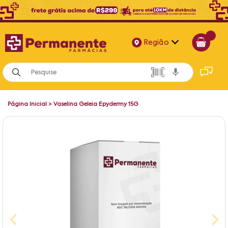
Região
Alagoas
Bahia
Página Inicial
>
Vaselina Geleia Epydermy 15G
Paraíba
Pernambuco