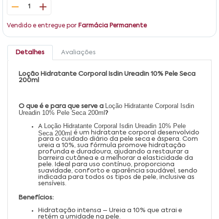
1
Vendido e entregue por
Farmácia Permanente
Detalhes
Avaliações
Loção Hidratante Corporal Isdin Ureadin 10% Pele Seca
200ml
Loção Hidratante Corporal Isdin
O que é e para que serve a
Ureadin 10% Pele Seca 200ml
?
Loção Hidratante Corporal Isdin Ureadin 10% Pele
A
Seca 200ml
é um hidratante corporal desenvolvido
para o cuidado diário da pele seca e áspera. Com
ureia a 10%, sua fórmula promove hidratação
profunda e duradoura, ajudando a restaurar a
barreira cutânea e a melhorar a elasticidade da
pele. Ideal para uso contínuo, proporciona
suavidade, conforto e aparência saudável, sendo
indicada para todos os tipos de pele, inclusive as
sensíveis.
Benefícios:
Hidratação intensa – Ureia a 10% que atrai e
retém a umidade na pele.