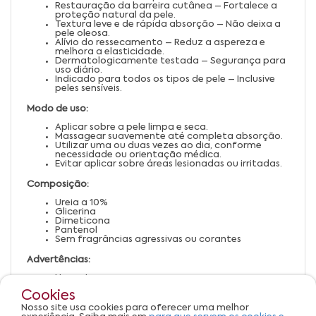
Restauração da barreira cutânea – Fortalece a
proteção natural da pele.
Textura leve e de rápida absorção – Não deixa a
pele oleosa.
Alívio do ressecamento – Reduz a aspereza e
melhora a elasticidade.
Dermatologicamente testada – Segurança para
uso diário.
Indicado para todos os tipos de pele – Inclusive
peles sensíveis.
Modo de uso:
Aplicar sobre a pele limpa e seca.
Massagear suavemente até completa absorção.
Utilizar uma ou duas vezes ao dia, conforme
necessidade ou orientação médica.
Evitar aplicar sobre áreas lesionadas ou irritadas.
Composição:
Ureia a 10%
Glicerina
Dimeticona
Pantenol
Sem fragrâncias agressivas ou corantes
Advertências:
Uso externo.
Evite contato com os olhos e mucosas.
Cookies
Em caso de irritação, suspenda o uso e procure
orientação médica.
Nosso site usa cookies para oferecer uma melhor
Mantenha fora do alcance de crianças.