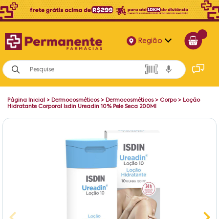
Região
Alagoas
Bahia
Página Inicial
>
Dermocosméticos
>
Dermocosméticos
>
Corpo
>
Loção
Paraíba
Hidratante Corporal Isdin Ureadin 10% Pele Seca 200Ml
Pernambuco